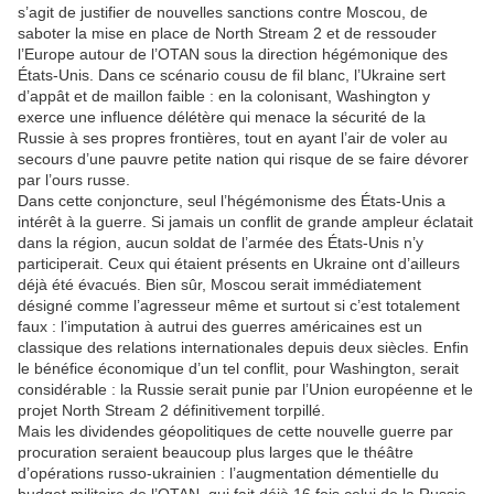
s’agit de justifier de nouvelles sanctions contre Moscou, de
saboter la mise en place de North Stream 2 et de ressouder
l’Europe autour de l’OTAN sous la direction hégémonique des
États-Unis. Dans ce scénario cousu de fil blanc, l’Ukraine sert
d’appât et de maillon faible : en la colonisant, Washington y
exerce une influence délétère qui menace la sécurité de la
Russie à ses propres frontières, tout en ayant l’air de voler au
secours d’une pauvre petite nation qui risque de se faire dévorer
par l’ours russe.
Dans cette conjoncture, seul l’hégémonisme des États-Unis a
intérêt à la guerre. Si jamais un conflit de grande ampleur éclatait
dans la région, aucun soldat de l’armée des États-Unis n’y
participerait. Ceux qui étaient présents en Ukraine ont d’ailleurs
déjà été évacués. Bien sûr, Moscou serait immédiatement
désigné comme l’agresseur même et surtout si c’est totalement
faux : l’imputation à autrui des guerres américaines est un
classique des relations internationales depuis deux siècles. Enfin
le bénéfice économique d’un tel conflit, pour Washington, serait
considérable : la Russie serait punie par l’Union européenne et le
projet North Stream 2 définitivement torpillé.
Mais les dividendes géopolitiques de cette nouvelle guerre par
procuration seraient beaucoup plus larges que le théâtre
d’opérations russo-ukrainien : l’augmentation démentielle du