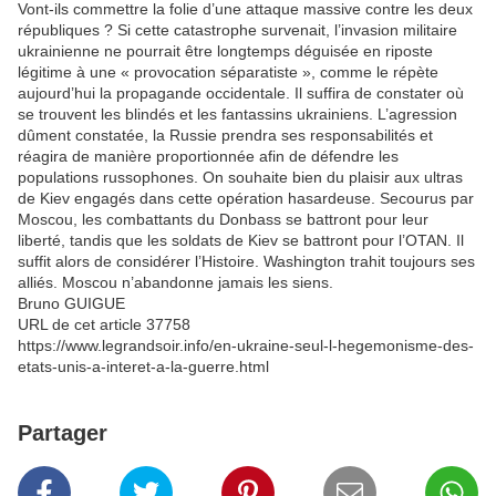
Vont-ils commettre la folie d’une attaque massive contre les deux
républiques ? Si cette catastrophe survenait, l’invasion militaire
ukrainienne ne pourrait être longtemps déguisée en riposte
légitime à une « provocation séparatiste », comme le répète
aujourd’hui la propagande occidentale. Il suffira de constater où
se trouvent les blindés et les fantassins ukrainiens. L’agression
dûment constatée, la Russie prendra ses responsabilités et
réagira de manière proportionnée afin de défendre les
populations russophones. On souhaite bien du plaisir aux ultras
de Kiev engagés dans cette opération hasardeuse. Secourus par
Moscou, les combattants du Donbass se battront pour leur
liberté, tandis que les soldats de Kiev se battront pour l’OTAN. Il
suffit alors de considérer l’Histoire. Washington trahit toujours ses
alliés. Moscou n’abandonne jamais les siens.
Bruno GUIGUE
URL de cet article 37758
https://www.legrandsoir.info/en-ukraine-seul-l-hegemonisme-des-
etats-unis-a-interet-a-la-guerre.html
Partager