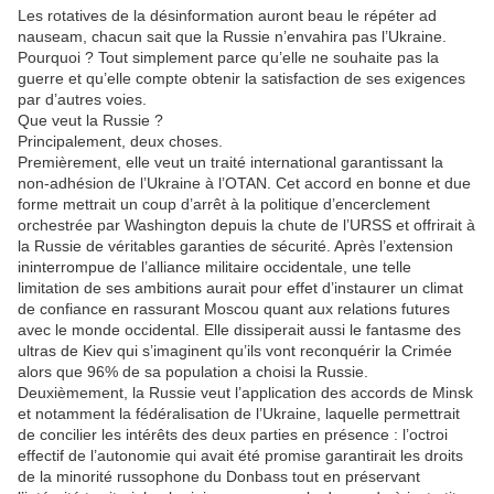
Les rotatives de la désinformation auront beau le répéter ad
nauseam, chacun sait que la Russie n’envahira pas l’Ukraine.
Pourquoi ? Tout simplement parce qu’elle ne souhaite pas la
guerre et qu’elle compte obtenir la satisfaction de ses exigences
par d’autres voies.
Que veut la Russie ?
Principalement, deux choses.
Premièrement, elle veut un traité international garantissant la
non-adhésion de l’Ukraine à l’OTAN. Cet accord en bonne et due
forme mettrait un coup d’arrêt à la politique d’encerclement
orchestrée par Washington depuis la chute de l’URSS et offrirait à
la Russie de véritables garanties de sécurité. Après l’extension
ininterrompue de l’alliance militaire occidentale, une telle
limitation de ses ambitions aurait pour effet d’instaurer un climat
de confiance en rassurant Moscou quant aux relations futures
avec le monde occidental. Elle dissiperait aussi le fantasme des
ultras de Kiev qui s’imaginent qu’ils vont reconquérir la Crimée
alors que 96% de sa population a choisi la Russie.
Deuxièmement, la Russie veut l’application des accords de Minsk
et notamment la fédéralisation de l’Ukraine, laquelle permettrait
de concilier les intérêts des deux parties en présence : l’octroi
effectif de l’autonomie qui avait été promise garantirait les droits
de la minorité russophone du Donbass tout en préservant