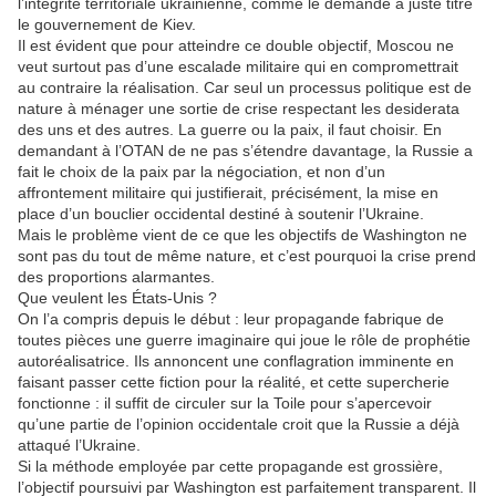
l’intégrité territoriale ukrainienne, comme le demande à juste titre
le gouvernement de Kiev.
Il est évident que pour atteindre ce double objectif, Moscou ne
veut surtout pas d’une escalade militaire qui en compromettrait
au contraire la réalisation. Car seul un processus politique est de
nature à ménager une sortie de crise respectant les desiderata
des uns et des autres. La guerre ou la paix, il faut choisir. En
demandant à l’OTAN de ne pas s’étendre davantage, la Russie a
fait le choix de la paix par la négociation, et non d’un
affrontement militaire qui justifierait, précisément, la mise en
place d’un bouclier occidental destiné à soutenir l’Ukraine.
Mais le problème vient de ce que les objectifs de Washington ne
sont pas du tout de même nature, et c’est pourquoi la crise prend
des proportions alarmantes.
Que veulent les États-Unis ?
On l’a compris depuis le début : leur propagande fabrique de
toutes pièces une guerre imaginaire qui joue le rôle de prophétie
autoréalisatrice. Ils annoncent une conflagration imminente en
faisant passer cette fiction pour la réalité, et cette supercherie
fonctionne : il suffit de circuler sur la Toile pour s’apercevoir
qu’une partie de l’opinion occidentale croit que la Russie a déjà
attaqué l’Ukraine.
Si la méthode employée par cette propagande est grossière,
l’objectif poursuivi par Washington est parfaitement transparent. Il