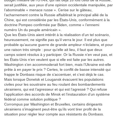
budget militaire de l’OTAN, qui fait déjà 16 fois celui de la Russie,
serait justifiée, aux yeux d’une opinion occidentale manipulée, par
l’abominable « menace russe ». Cerise sur le gâteau,
l’acharnement contre la Russie affaiblirait le principal allié de la
Chine, qui est considérée par les États-Unis, conformément à la
doctrine Pompeo confirmée par Biden, comme « l’ennemi
numéro Un du peuple américain ».
Que les États-Unis aient intérêt à la réalisation d’un tel scénario,
heureusement, ne signifie pas qu’il verra le jour. Il est plus que
probable qu’aucune guerre de grande ampleur n’éclatera, et pour
une raison très simple : pour qu’elle ait lieu, il faut que deux
camps soient résolus à y participer. Or la Russie n’en veut pas, et
les États-Unis n’en veulent que si elle est faite par les autres.
Washington s’en accommoderait fort bien, mais l’Ukraine est-elle
prête à en payer le prix ? Certes, le conflit de basse intensité qui
frappe le Donbass risque de s’accentuer, et c’est déjà le cas.
Mais lorsque Donetsk et Lougansk évacuent les populations
civiles pour les soustraire au feu roulant des bombardements
ukrainiens, qui est l’agresseur et qui est l’agressé ? Qui refuse
l’application des accords de Minsk et l’instauration d’un système
fédéral comme solution politique ?
Corrompus par Washington et Bruxelles, certains dirigeants
ukrainiens s’imaginent peut-être qu’ils vont tirer profit de la
situation pour régler leur compte aux résistants du Donbass.