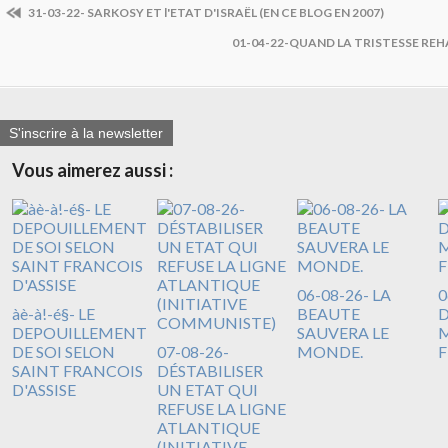
31-03-22- SARKOSY ET l'ETAT D'ISRAËL (EN CE BLOG EN 2007)
01-04-22-QUAND LA TRISTESSE RE
S'inscrire à la newsletter
Vous aimerez aussi :
06-08-26- LA
0
àè-à!-é§- LE
BEAUTE
DEPOUILLEMENT
SAUVERA LE
M
DE SOI SELON
07-08-26-
MONDE.
F
SAINT FRANCOIS
DÉSTABILISER
D'ASSISE
UN ETAT QUI
REFUSE LA LIGNE
ATLANTIQUE
(INITIATIVE