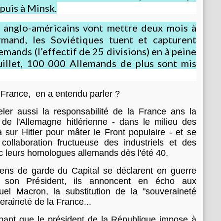
puis à Minsk.
t
o
s anglo-américains vont mettre deux mois à
ù
rmand, les Soviétiques tuent et capturent
t
r
mands (l’effectif de 25 divisions) en à peine
ô
juillet, 100 000 Allemands de plus sont mis
n
e
n
n France, en a entendu parler ?
t
l
eler aussi la responsabilité de la France ans la
e
e l'Allemagne hitlérienne - dans le milieu des
s
à sur Hitler pour mâter le Front populaire - et se
r
collaboration fructueuse des industriels et des
e
c leurs homologues allemands dès l'été 40.
p
r
iens de garde du Capital se déclarent en guerre
é
t son Président, ils annoncent en écho aux
s
el Macron, la substitution de la "souveraineté
e
eraineté de la France...
n
t
pant que le président de la République impose à