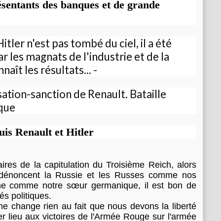
ésentants des banques et de grande
n
v
i
e
r
1
9
3
3
:
H
i
t
is Renault et Hitler
l
e
r
ires de la capitulation du Troisième Reich, alors
p
 dénoncent la Russie et les Russes comme nos
r
gne comme notre sœur germanique, il est bon de
é
s
és politiques.
e
e change rien au fait que nous devons la liberté
n
r lieu aux victoires de l'Armée Rouge sur l'armée