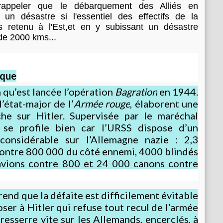
t
 rappeler que le débarquement des Alliés en
e
un désastre si l'essentiel des effectifs de la
s
s retenu à l'Est,et en y subissant un désastre
o
 de 2000 kms...
n
n
o
u
ique
v
n qu’est lancée l’opération
Bagration
en 1944.
e
 l’état-major de l’
Armée rouge
, élaborent une
a
u
che sur Hitler. Supervisée par le maréchal
g
n se profile bien car l’URSS dispose d’un
o
 considérable sur l’Allemagne nazie : 2,3
u
ontre 800 000 du côté ennemi, 4000 blindés
v
avions contre 800 et 24 000 canons contre
e
r
n
e
end que la défaite est difficilement évitable
m
oser à Hitler qui refuse tout recul de l’armée
e
 resserre vite sur les Allemands, encerclés, à
n