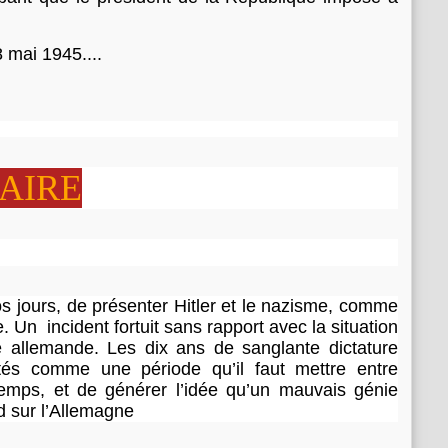
a
n
t
8 mai 1945....
s
d
e
s
b
a
AIRE
n
q
u
e
s
e
os jours, de présenter Hitler et le nazisme, comme
t
e. Un incident fortuit sans rapport avec la situation
d
 allemande. Les dix ans de sanglante dictature
e
és comme une période qu’il faut mettre entre
g
emps, et de générer l’idée qu’un mauvais génie
r
d sur l’Allemagne
a
n