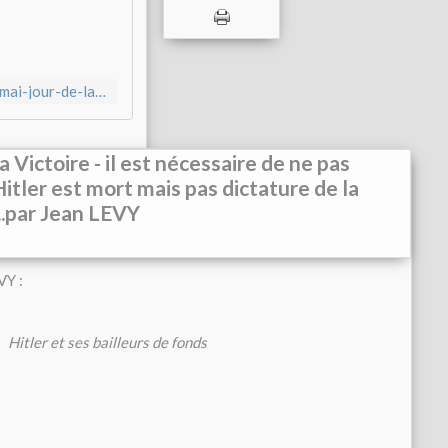
t
l
e
r
http://canempechepasnicolas.over-blog.com/2022/05/en-ce-8-mai-jour-de-la-victoire-il-est-necessaire-de-ne-pas-perdre-la-memoire-hitler-est-mort-mais-pas-dictature-de-la-finance-mondialisee.par-jean-levy.html
e
t
s
la Victoire - il est nécessaire de ne pas
e
s
itler est mort mais pas dictature de la
b
..par Jean LEVY
a
i
l
l
VY :
e
u
r
Hitler et ses bailleurs de fonds
s
d
e
f
o