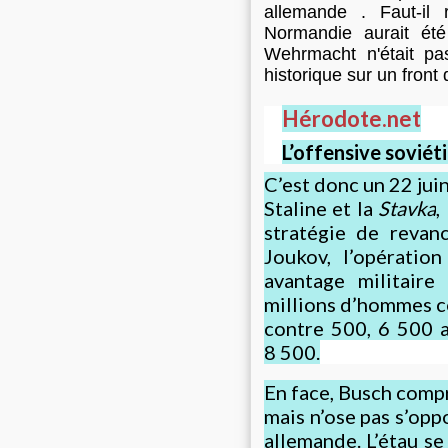
allemande . Faut-il
Normandie aurait été 
Wehrmacht n'était pa
historique sur un front
Hérodote.net
L’offensive soviét
C’est donc un 22 jui
Staline et la
Stavka
,
stratégie de revan
Joukov, l’opératio
avantage militaire
millions d’hommes c
contre 500, 6 500 
8 500.
En face, Busch compr
mais n’ose pas s’opp
allemande. L’étau se