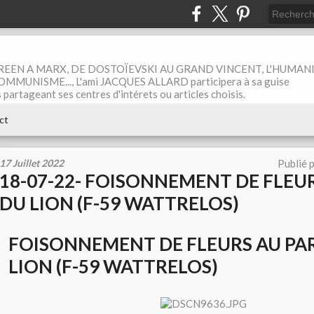
EEN A MARX, DE DOSTOÏEVSKI AU GRAND VINCENT, L'HUMAN
MUNISME..., L'ami JACQUES ALLARD participera à sa guise
rtageant ses centres d'intérets ou articles choisis.
ct
17 Juillet 2022
Publié 
18-07-22- FOISONNEMENT DE FLEU
DU LION (F-59 WATTRELOS)
FOISONNEMENT DE FLEURS AU PA
LION (F-59 WATTRELOS)