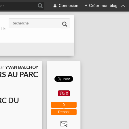
Connexion
+
Créer mon blog
ITE
par
YVAN BALCHOY
RS AU PARC
RC DU
0
Repost