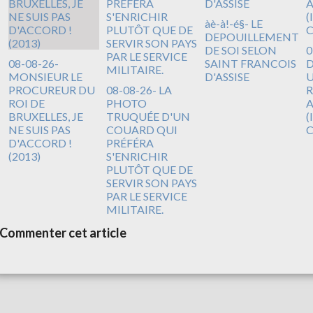
àè-à!-é§- LE
DEPOUILLEMENT
DE SOI SELON
0
08-08-26-
SAINT FRANCOIS
D
MONSIEUR LE
D'ASSISE
U
PROCUREUR DU
08-08-26- LA
R
ROI DE
PHOTO
A
BRUXELLES, JE
TRUQUÉE D'UN
(
NE SUIS PAS
COUARD QUI
D'ACCORD !
PRÉFÉRA
(2013)
S'ENRICHIR
PLUTÔT QUE DE
SERVIR SON PAYS
PAR LE SERVICE
MILITAIRE.
Commenter cet article