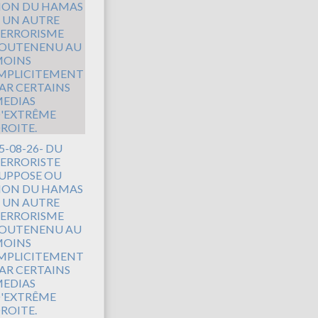
5-08-26- DU
ERRORISTE
UPPOSE OU
ON DU HAMAS
 UN AUTRE
ERRORISME
OUTENENU AU
OINS
MPLICITEMENT
AR CERTAINS
EDIAS
'EXTRÊME
ROITE.