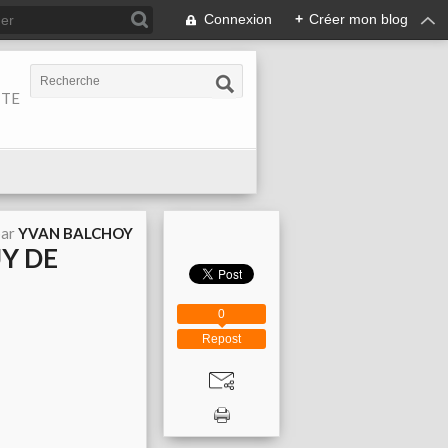
Connexion
+
Créer mon blog
ITE
par
YVAN BALCHOY
UY DE
0
Repost