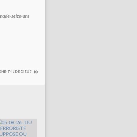
nade-seize-ans
NE-T-IL DE DIEU ?