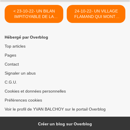
< 23-10-22- UN BILAN
24-10-22- UN VILLAGE
IMPITOYABLE DE LA
FLAMAND QUI MONTE
GUERRE D'INDOCHINE,
L'EXEMPLE ! (SUR CE
ANNIE LACROIX-RIZ
BLOG EN 2009) >
Hébergé par Overblog
Top articles
Pages
Contact
Signaler un abus
C.G.U.
Cookies et données personnelles
Préférences cookies
Voir le profil de YVAN BALCHOY sur le portail Overblog
Créer un blog sur Overblog