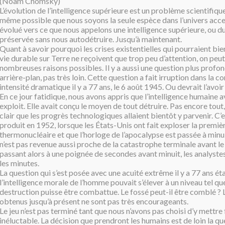
(Noam Chomsky)
L’évolution de l’intelligence supérieure est un problème scientifique 
même possible que nous soyons la seule espèce dans l’univers acce
évolué vers ce que nous appelons une intelligence supérieure, ou
du
préservée sans nous autodétruire. Jusqu’à maintenant.
Quant à savoir pourquoi les crises existentielles qui pourraient bien
vie durable sur Terre ne reçoivent que trop peu d’attention, on peu
nombreuses raisons possibles. Il y a aussi une question plus profon
arrière-plan, pas très loin. Cette question a fait irruption dans la 
intensité dramatique il y a 77 ans, le 6 août 1945. Ou devrait l’avoir 
En ce jour fatidique, nous avons appris que l’intelligence humaine av
exploit. Elle avait conçu le moyen de tout détruire. Pas encore tout, e
clair que les progrès technologiques allaient bientôt y parvenir. C’es
produit en 1952, lorsque les États-Unis ont fait exploser la premi
thermonucléaire et que l’horloge de l’apocalypse est passée à minui
n’est pas revenue aussi proche de la catastrophe terminale avant 
passant alors à une poignée de secondes avant minuit, les analyst
les minutes.
La question qui s’est posée avec une acuité extrême il y a 77 ans éta
l’intelligence morale de l’homme pouvait s’élever à un niveau tel que
destruction puisse être combattue. Le fossé peut-il être comblé ? 
obtenus jusqu’à présent ne sont pas très encourageants.
Le jeu n’est pas terminé tant que nous n’avons pas choisi d’y mettre f
inéluctable. La décision que prendront les humains est de loin la qu