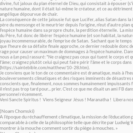
divine, fut jaloux du plan éternel de Dieu, qui consistait à épouser (s'
nature humaine, dont il était lui-même le créateur, et ce au détriment
angélique dépourvue de chair.
La conséquence de cette jalousie fut que Lucifer, alias Satan dans la 
père du mensonge et le meurtrier depuis l'origine, n'eut d'autre plan 
l'espèce humaine dans sa propre chute, la perdition éternelle. La miss
du Père, fut donc de libérer l'espèce humaine (et son habitat, la natur
joyau incommensurable, de l'emprise de Satan. Sachant que le temps 
que l'heure de sa défaite finale approche, ce dernier redouble donc d
rage pour causer un maximum de dommages à l'espèce humaine. Dans 
nous a (un peu) rassuré: "Ne craignez pas ceux qui tuent le corps et 
l'âme; craignez plutôt celui qui peut faire périr l'âme et le corps dans
(https://saintebible.com/matthew/10-28.htm).
Je conviens que le ton de ce commentaire est dramatique, mais à l'h
bouleversements climatiques et des risques imminents de désastres 
conscients que, finalement, nous sommes humainement impuissants f
il n'est pas trop tard pour... prier. C'est ce que me disait un ami FB d
personnel récemment.
Veni Sancte Spiritus ! Viens Seigneur Jésus ! Maranatha ! Libera nos
(Noam Chomski)
A l’époque du réchauffement climatique, la mission de l’éducation p
comparable à celle de la philosophie telle que décrite par Ludwig W
montrer à la mouche comment sortir du piège à mouches. »