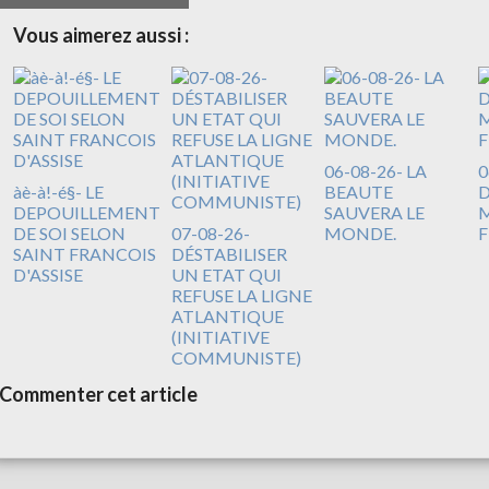
Vous aimerez aussi :
06-08-26- LA
0
àè-à!-é§- LE
BEAUTE
DEPOUILLEMENT
SAUVERA LE
M
DE SOI SELON
07-08-26-
MONDE.
F
SAINT FRANCOIS
DÉSTABILISER
D'ASSISE
UN ETAT QUI
REFUSE LA LIGNE
ATLANTIQUE
(INITIATIVE
COMMUNISTE)
Commenter cet article