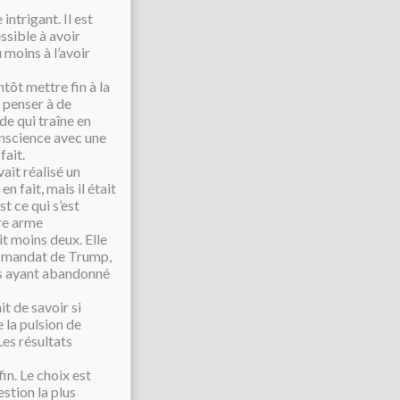
intrigant. Il est
ssible à avoir
 moins à l’avoir
tôt mettre fin à la
t penser à de
de qui traîne en
conscience avec une
fait.
ait réalisé un
n fait, mais il était
t ce qui s’est
ère arme
t moins deux. Elle
le mandat de Trump,
es ayant abandonné
it de savoir si
 la pulsion de
Les résultats
in. Le choix est
estion la plus