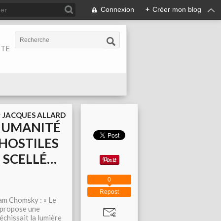
Connexion
+
Créer mon blog
ITE
r
JACQUES ALLARD
'HUMANITÉ
 HOSTILES
S SCELLÉ…
0
Repost
oam Chomsky : « Le
e propose une
échissait la lumière