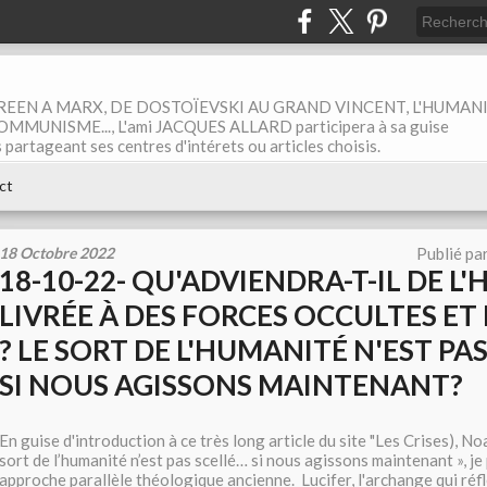
EEN A MARX, DE DOSTOÏEVSKI AU GRAND VINCENT, L'HUMAN
MUNISME..., L'ami JACQUES ALLARD participera à sa guise
rtageant ses centres d'intérets ou articles choisis.
ct
18 Octobre 2022
Publié pa
18-10-22- QU'ADVIENDRA-T-IL DE L
LIVRÉE À DES FORCES OCCULTES ET
? LE SORT DE L'HUMANITÉ N'EST PA
SI NOUS AGISSONS MAINTENANT?
En guise d'introduction à ce très long article du site "Les Crises), N
sort de l’humanité n’est pas scellé… si nous agissons maintenant », j
approche parallèle théologique ancienne. Lucifer, l'archange qui réfl