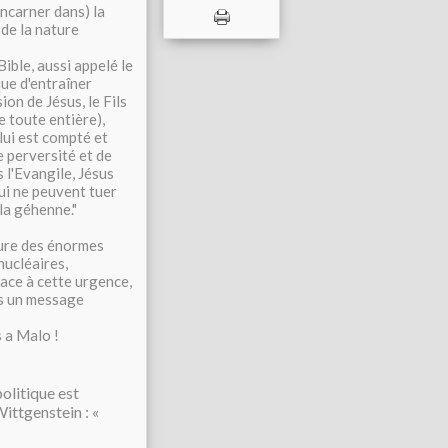
incarner dans) la
 de la nature
Bible, aussi appelé le
que d'entraîner
ion de Jésus, le Fils
e toute entière),
lui est compté et
e perversité et de
l'Evangile, Jésus
qui ne peuvent tuer
 la géhenne."
eure des énormes
nucléaires,
ace à cette urgence,
ans un message
 a Malo !
olitique est
ittgenstein : «