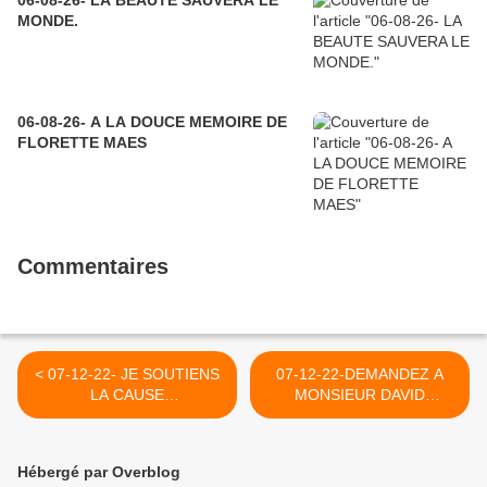
06-08-26- LA BEAUTE SAUVERA LE
MONDE.
06-08-26- A LA DOUCE MEMOIRE DE
FLORETTE MAES
Commentaires
< 07-12-22- JE SOUTIENS
07-12-22-DEMANDEZ A
LA CAUSE
MONSIEUR DAVID
PALESTINIENNE
PUJADAS DE LCI CE QU'IL
CONTRAIREMENT AUX
PENSE DE CE TABLEAU
DIRIGEANTS FALLACIEUX
QUI ILLUSTRE LA
Hébergé par Overblog
DE L'UNION
CRIMINALITE