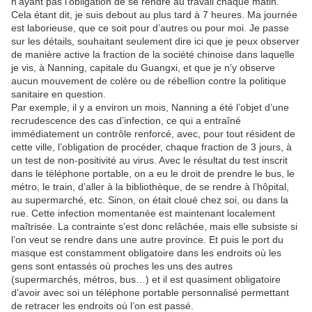
n’ayant pas l’obligation de se rendre au travail chaque matin.
Cela étant dit, je suis debout au plus tard à 7 heures. Ma journée
est laborieuse, que ce soit pour d’autres ou pour moi. Je passe
sur les détails, souhaitant seulement dire ici que je peux observer
de manière active la fraction de la société chinoise dans laquelle
je vis, à Nanning, capitale du Guangxi, et que je n’y observe
aucun mouvement de colère ou de rébellion contre la politique
sanitaire en question.
Par exemple, il y a environ un mois, Nanning a été l’objet d’une
recrudescence des cas d’infection, ce qui a entraîné
immédiatement un contrôle renforcé, avec, pour tout résident de
cette ville, l’obligation de procéder, chaque fraction de 3 jours, à
un test de non-positivité au virus. Avec le résultat du test inscrit
dans le téléphone portable, on a eu le droit de prendre le bus, le
métro, le train, d’aller à la bibliothèque, de se rendre à l’hôpital,
au supermarché, etc. Sinon, on était cloué chez soi, ou dans la
rue. Cette infection momentanée est maintenant localement
maîtrisée. La contrainte s’est donc relâchée, mais elle subsiste si
l’on veut se rendre dans une autre province. Et puis le port du
masque est constamment obligatoire dans les endroits où les
gens sont entassés où proches les uns des autres
(supermarchés, métros, bus…) et il est quasiment obligatoire
d’avoir avec soi un téléphone portable personnalisé permettant
de retracer les endroits où l’on est passé.