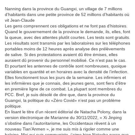
Nanning dans la province du Guangxi, un village de 7 millions
d’habitants dans une petite province de 52 millions d’habitants où
vit Jean-Claude
Les gens comprennent ces obligations et ne font pas d’histoires.
Quand le gouvernement de la province le demande, ils, elles, font
la queue, avec des attentes plutôt courtes. Les tests sont gratuits.
Les résultats sont transmis par les laboratoires sur les téléphones
portables moins de 12 heures après analyse des prélèvements
de salive. Si des protestations avaient dû être émises, elles
auraient dû provenir du personnel mobilisé. Ce n’est pas le cas.
Et pourtant les antennes de contrôle sont nombreuses, quoique
variables en quantité et en horaires avec la densité de l’infection.
Elles fonctionnent tous les jours de la semaine. Les infirmiers et
les infirmières que je connais, des jeunes gens, sont fiers d’être
en première ligne de ce combat. La plupart sont membres du
PCC. Bref, je suis désolé de dire que, dans la province du
Guangxi, la politique du «Zéro Covid» n’est pas un problème
politique.
En lisant le titre d’un récent éditorial de Natacha Polony, dans la
version électronique de Marianne du 30/11/2022, « Xi Jinping
s’obstine dans l’autoritarisme, les Occidentaux rêvent à un
nouveau Tian’Anmen », je me suis mis à rigoler comme une
baleine. Moi qui suis communiste, j’aime bien Natacha parce que