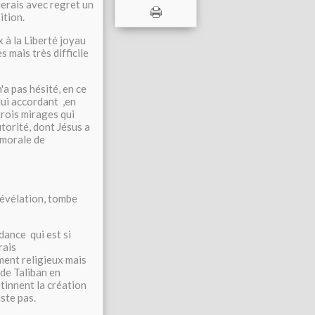
lerais avec regret un
ition.
à la Liberté joyau
 mais très difficile
a pas hésité, en ce
lui accordant ,en
trois mirages qui
utorité, dont Jésus a
 morale de
Révélation, tombe
dance qui est si
rais
ement religieux mais
 de Taliban en
tinnent la création
iste pas.