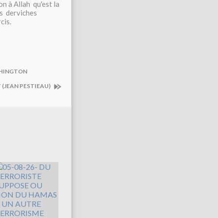
on à Allah qu'est la
es derviches
cis.
ASHINGTON
 (JEAN PESTIEAU)