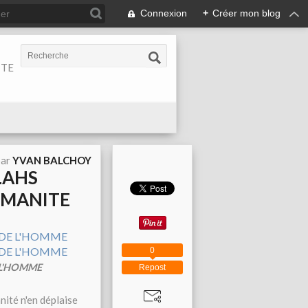
Connexion
+
Créer mon blog
ITE
par
YVAN BALCHOY
LAHS
UMANITE
0
 L'HOMME
Repost
nité n'en déplaise