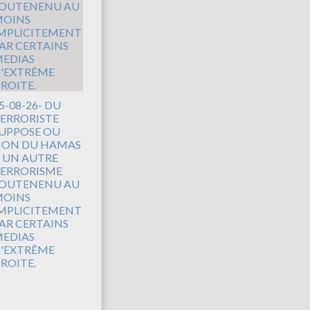
5-08-26- DU
ERRORISTE
UPPOSE OU
ON DU HAMAS
 UN AUTRE
ERRORISME
OUTENENU AU
OINS
MPLICITEMENT
AR CERTAINS
EDIAS
'EXTRÊME
ROITE.