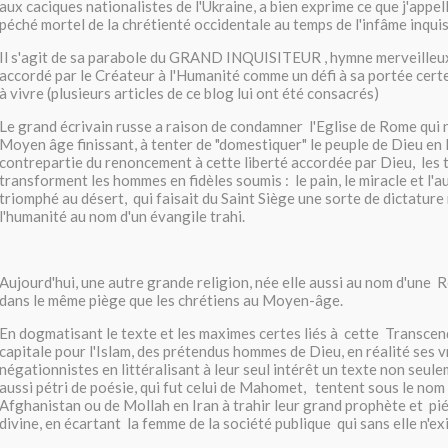
aux caciques nationalistes de l'Ukraine, a bien exprime ce que j'appel
péché mortel de la chrétienté occidentale au temps de l'infâme inquis
Il s'agit de sa parabole du GRAND INQUISITEUR , hymne merveilleux 
accordé par le Créateur à l'Humanité comme un défi à sa portée certes
à vivre (plusieurs articles de ce blog lui ont été consacrés)
Le grand écrivain russe a raison de condamner l'Eglise de Rome qui n'
Moyen âge finissant, à tenter de "domestiquer" le peuple de Dieu en 
contrepartie du renoncement à cette liberté accordée par Dieu, les 
transforment les hommes en fidèles soumis : le pain, le miracle et l'a
triomphé au désert, qui faisait du Saint Siège une sorte de dictature
l'humanité au nom d'un évangile trahi.
Aujourd'hui, une autre grande religion, née elle aussi au nom d'une 
dans le même piège que les chrétiens au Moyen-âge.
En dogmatisant le texte et les maximes certes liés à cette Transcen
capitale pour l'Islam, des prétendus hommes de Dieu, en réalité ses v
négationnistes en littéralisant à leur seul intérêt un texte non seul
aussi pétri de poésie, qui fut celui de Mahomet, tentent sous le nom
Afghanistan ou de Mollah en Iran à trahir leur grand prophète et pié
divine, en écartant la femme de la société publique qui sans elle n'ex