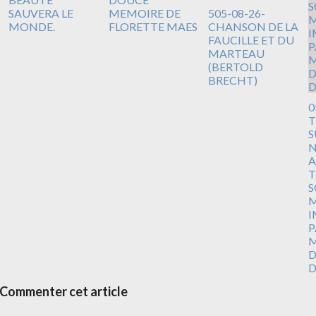
SAUVERA LE
MEMOIRE DE
505-08-26-
MONDE.
FLORETTE MAES
CHANSON DE LA
FAUCILLE ET DU
MARTEAU
(BERTOLD
BRECHT)
0
T
S
N
A
T
S
M
I
P
M
D
D
Commenter cet article