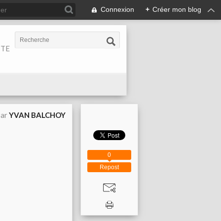
Connexion
+
Créer mon blog
ITE
par
YVAN BALCHOY
0
Repost