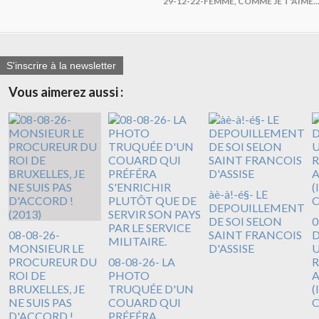
29-12-22-FEMME, COMME JE T'AIME.
S'inscrire à la newsletter
Vous aimerez aussi :
àè-à!-é§- LE
DEPOUILLEMENT
DE SOI SELON
0
08-08-26-
SAINT FRANCOIS
D
MONSIEUR LE
D'ASSISE
U
PROCUREUR DU
08-08-26- LA
R
ROI DE
PHOTO
A
BRUXELLES, JE
TRUQUÉE D'UN
(
NE SUIS PAS
COUARD QUI
D'ACCORD !
PRÉFÉRA