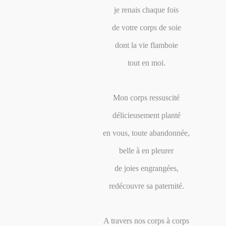
je renais chaque fois
de votre corps de soie
dont la vie flamboie
tout en moi.
Mon corps ressuscité
délicieusement planté
en vous, toute abandonnée,
belle à en pleurer
de joies engrangées,
redécouvre sa paternité.
A travers nos corps à corps