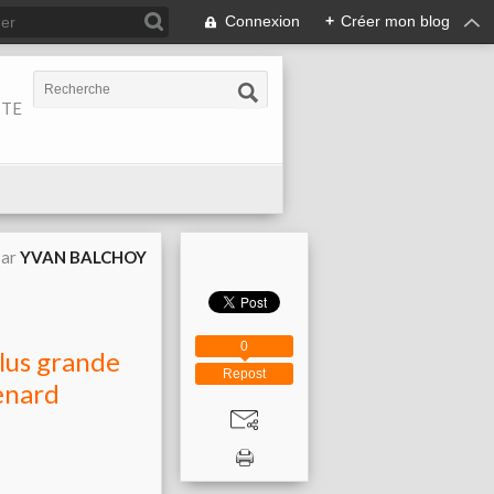
Connexion
+
Créer mon blog
ITE
par
YVAN BALCHOY
0
plus grande
Repost
Renard