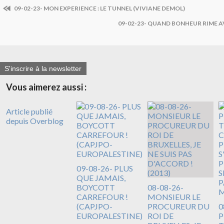
09-02-23- MON EXPERIENCE : LE TUNNEL (VIVIANE DEMOL)
09-02-23- QUAND BONHEUR RIME A
S'inscrire à la newsletter
Vous aimerez aussi :
Article publié
depuis Overblog
09-08-26- PLUS
QUE JAMAIS,
BOYCOTT
08-08-26-
CARREFOUR !
MONSIEUR LE
(CAPJPO-
PROCUREUR DU
0
EUROPALESTINE)
ROI DE