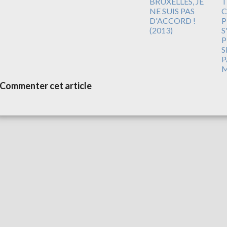
BRUXELLES, JE
T
NE SUIS PAS
C
D'ACCORD !
P
(2013)
S
P
S
P
M
Commenter cet article