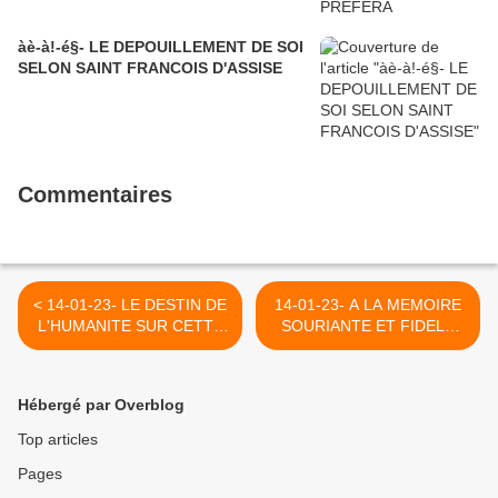
àè-à!-é§- LE DEPOUILLEMENT DE SOI
SELON SAINT FRANCOIS D'ASSISE
Commentaires
< 14-01-23- LE DESTIN DE
14-01-23- A LA MEMOIRE
L'HUMANITE SUR CETTE
SOURIANTE ET FIDELE
TERRE (OSCAR FORTIN
DU RABBIN JOSY
EN 2021)
EISENBERG QUI A
TRAVERS SES EMISSIONS
Hébergé par Overblog
"A BIBLE OUVERTE" ET
"SOURCE DE VIE" NOUS A
Top articles
FAIT MIEUX CONNAîTRE
Pages
LE JUDAÏSME
FONDEMENT ESSENTIEL