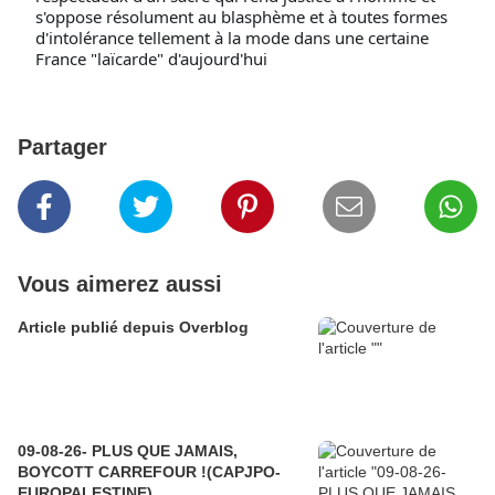
c
s'oppose résolument au blasphème et à toutes formes 
P
d'intolérance tellement à la mode dans une certaine 
u
b
France "laïcarde" d'aujourd'hui
li
c
Partager
Vous aimerez aussi
Article publié depuis Overblog
09-08-26- PLUS QUE JAMAIS,
BOYCOTT CARREFOUR !(CAPJPO-
EUROPALESTINE)