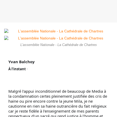
L'assemblée Nationale - La Cathédrale de Chartres
Yvan Balchoy
À
l
’
i
n
s
t
a
n
t
·
P
a
r
t
Malgré l'appui inconditionnel de beaucoup de Media à 
a
la condamnation certes pleinement justifiée des cris de 
g
haine ou pire encore contre la jeune Mila, je ne 
é
a
cautionne en rien sa haine outrancière du fait religieux 
v
car je reste fidèle à l'enseignement de mes parents 
e
respectueux d'un sacré qui rend justice à l'homme et 