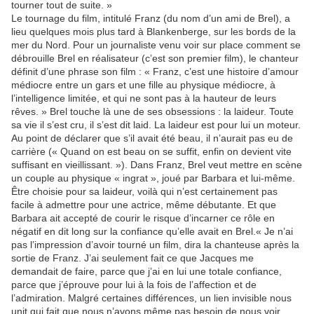
tourner tout de suite. »
Le tournage du film, intitulé Franz (du nom d’un ami de Brel), a
lieu quelques mois plus tard à Blankenberge, sur les bords de la
mer du Nord. Pour un journaliste venu voir sur place comment se
débrouille Brel en réalisateur (c’est son premier film), le chanteur
définit d’une phrase son film : « Franz, c’est une histoire d’amour
médiocre entre un gars et une fille au physique médiocre, à
l’intelligence limitée, et qui ne sont pas à la hauteur de leurs
rêves. » Brel touche là une de ses obsessions : la laideur. Toute
sa vie il s’est cru, il s’est dit laid. La laideur est pour lui un moteur.
Au point de déclarer que s’il avait été beau, il n’aurait pas eu de
carrière (« Quand on est beau on se suffit, enfin on devient vite
suffisant en vieillissant. »). Dans Franz, Brel veut mettre en scène
un couple au physique « ingrat », joué par Barbara et lui-même.
Être choisie pour sa laideur, voilà qui n’est certainement pas
facile à admettre pour une actrice, même débutante. Et que
Barbara ait accepté de courir le risque d’incarner ce rôle en
négatif en dit long sur la confiance qu’elle avait en Brel.« Je n’ai
pas l’impression d’avoir tourné un film, dira la chanteuse après la
sortie de Franz. J’ai seulement fait ce que Jacques me
demandait de faire, parce que j’ai en lui une totale confiance,
parce que j’éprouve pour lui à la fois de l’affection et de
l’admiration. Malgré certaines différences, un lien invisible nous
unit qui fait que nous n’avons même pas besoin de nous voir