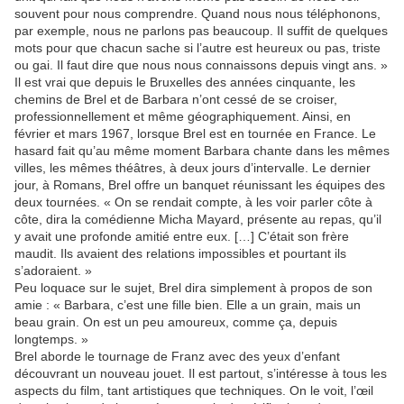
souvent pour nous comprendre. Quand nous nous téléphonons,
par exemple, nous ne parlons pas beaucoup. Il suffit de quelques
mots pour que chacun sache si l’autre est heureux ou pas, triste
ou gai. Il faut dire que nous nous connaissons depuis vingt ans. »
Il est vrai que depuis le Bruxelles des années cinquante, les
chemins de Brel et de Barbara n’ont cessé de se croiser,
professionnellement et même géographiquement. Ainsi, en
février et mars 1967, lorsque Brel est en tournée en France. Le
hasard fait qu’au même moment Barbara chante dans les mêmes
villes, les mêmes théâtres, à deux jours d’intervalle. Le dernier
jour, à Romans, Brel offre un banquet réunissant les équipes des
deux tournées. « On se rendait compte, à les voir parler côte à
côte, dira la comédienne Micha Mayard, présente au repas, qu’il
y avait une profonde amitié entre eux. […] C’était son frère
maudit. Ils avaient des relations impossibles et pourtant ils
s’adoraient. »
Peu loquace sur le sujet, Brel dira simplement à propos de son
amie : « Barbara, c’est une fille bien. Elle a un grain, mais un
beau grain. On est un peu amoureux, comme ça, depuis
longtemps. »
Brel aborde le tournage de Franz avec des yeux d’enfant
découvrant un nouveau jouet. Il est partout, s’intéresse à tous les
aspects du film, tant artistiques que techniques. On le voit, l’œil