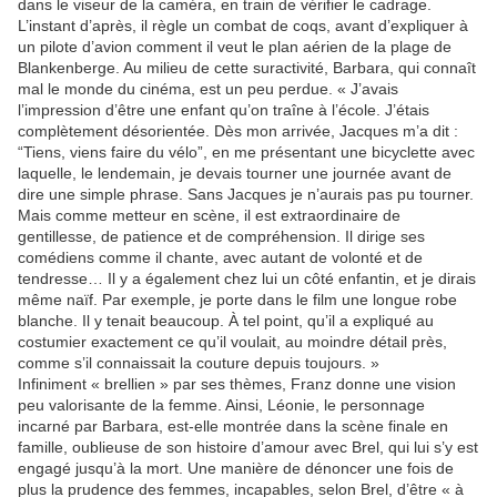
dans le viseur de la caméra, en train de vérifier le cadrage.
L’instant d’après, il règle un combat de coqs, avant d’expliquer à
un pilote d’avion comment il veut le plan aérien de la plage de
Blankenberge. Au milieu de cette suractivité, Barbara, qui connaît
mal le monde du cinéma, est un peu perdue. « J’avais
l’impression d’être une enfant qu’on traîne à l’école. J’étais
complètement désorientée. Dès mon arrivée, Jacques m’a dit :
“Tiens, viens faire du vélo”, en me présentant une bicyclette avec
laquelle, le lendemain, je devais tourner une journée avant de
dire une simple phrase. Sans Jacques je n’aurais pas pu tourner.
Mais comme metteur en scène, il est extraordinaire de
gentillesse, de patience et de compréhension. Il dirige ses
comédiens comme il chante, avec autant de volonté et de
tendresse… Il y a également chez lui un côté enfantin, et je dirais
même naïf. Par exemple, je porte dans le film une longue robe
blanche. Il y tenait beaucoup. À tel point, qu’il a expliqué au
costumier exactement ce qu’il voulait, au moindre détail près,
comme s’il connaissait la couture depuis toujours. »
Infiniment « brellien » par ses thèmes, Franz donne une vision
peu valorisante de la femme. Ainsi, Léonie, le personnage
incarné par Barbara, est-elle montrée dans la scène finale en
famille, oublieuse de son histoire d’amour avec Brel, qui lui s’y est
engagé jusqu’à la mort. Une manière de dénoncer une fois de
plus la prudence des femmes, incapables, selon Brel, d’être « à