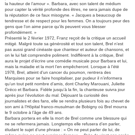
la hauteur de l’amour ». Barbara, avec son talent de médium
pour capter la vérité profonde des êtres, ne sera jamais dupe de
la réputation de ce faux misogyne. « Jacques a beaucoup de
tendresse et de respect pour les femmes. On a toujours peur des
gens que l’on aime parce qu’ils peuvent vous blesser
profondément. »
Présenté le 2 février 1972, Franz reçoit de la critique un accueil
mitigé. Malgré toute sa générosité et tout son talent, Brel n’est
pas aussi grand cinéaste que chanteur et auteur de chansons, et
on le lui fait comprendre poliment. Indifférent à la critique, Brel
aura le projet d’écrire une comédie musicale pour Barbara et lui,
mais la maladie et la mort l’en empêcheront. Lorsque à l’été
1978, Brel, atteint d’un cancer du poumon, rentrera des
Marquises pour se faire hospitaliser, par pudeur il n’informera
qu’un tout petit nombre d’amis, dont Charley Marouani, Juliette
Gréco et Barbara. Fidèle jusqu’à la fin, la chanteuse suivra jour
après jour l’évolution du mal. Déjouant la curiosité des
journalistes et des fans, elle se rendra plusieurs fois au chevet de
son ami à l’Hôpital franco-musulman de Bobigny où Brel mourra
le 9 octobre à l’âge de 49 ans.
Barbara portera en elle la mort de Brel comme une blessure qui
ne se refermera jamais. Longtemps elle refusera d’en parler,
éludant le sujet d’une phrase : « On ne peut parler de lui, de