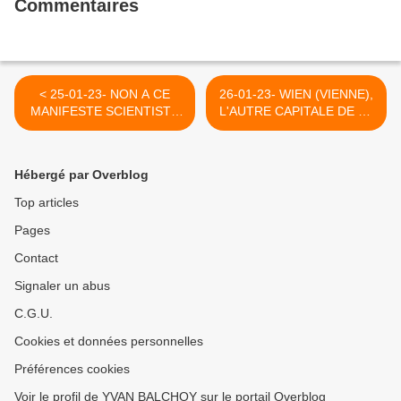
Commentaires
< 25-01-23- NON A CE
26-01-23- WIEN (VIENNE),
MANIFESTE SCIENTISTE
L'AUTRE CAPITALE DE LA
QUI SE PRETEND A TORT
LUMIERE (2008) >
DISCIPLE DE L'HOMME-
DIEU DE NAZARETH, OUI
Hébergé par Overblog
AU VRAI EVANGILE
D'AMOUR DE JESUS.
Top articles
Pages
Contact
Signaler un abus
C.G.U.
Cookies et données personnelles
Préférences cookies
Voir le profil de YVAN BALCHOY sur le portail Overblog