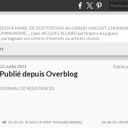
EEN A MARX, DE DOSTOÏEVSKI AU GRAND VINCENT, L'HUMAN
MUNISME..., L'ami JACQUES ALLARD participera à sa guise
rtageant ses centres d'intérets ou articles choisis.
ct
23 Juillet 2023
Publié 
Publié depuis Overblog
JOURNAL DE RESISTANCES
23-07-23- JE SUIS CE VENT (VIVIANE DEMOL)
23-08-23-CROI