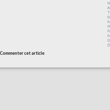
N
A
T
S
M
I
P
M
D
D
Commenter cet article