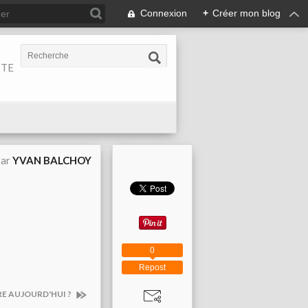
Connexion
+
Créer mon blog
ITE
par
YVAN BALCHOY
0
Repost
RE AUJOURD'HUI ?