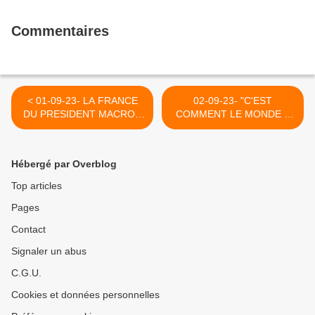
Commentaires
< 01-09-23- LA FRANCE
02-09-23- "C'EST
DU PRESIDENT MACRON
COMMENT LE MONDE A
FILE "DU MAUVAIS
L'EXTERIEUR ?" (ALI
COTON"
AARASS-
INVESTIG'ACTION) >
Hébergé par Overblog
Top articles
Pages
Contact
Signaler un abus
C.G.U.
Cookies et données personnelles