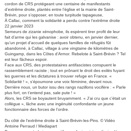
cordon de CRS protégeant une centaine de manifestants
d’extrême droite, plantés entre l’église et la mairie de Saint-
Brévin, pour s’opposer, en toute turpitude tapageuse,
À Callac, comment la solidarité a perdu contre l’extrême droite
22 janvier 2023
Semeurs de zizanie xénophobe, ils espèrent tirer profit de leur
fait d’arme qui les galvanise : avoir obtenu, en janvier dernier,
qu’un projet d’accueil de quelques familles de réfugiés fût
abandonné, à Callac, village à une vingtaine de kilomètres de
Guingamp, dans les Côtes d’Armor. Rebelote à Saint-Brévin ? Tel
est leur fâcheux espoir.
Face aux CRS, des protestataires antifascistes conspuent le
rassemblement raciste ; tout en prônant le droit des exilés fuyant
les guerres et les dictatures à trouver refuge en France. «
Solidarité ! », s’époumone une voix féminine, devant nous.
Derrière nous, un butor issu des rangs nazillons vocifère : « Parle
plus fort, on t’entend pas, sale pute ! »
Alors, les CRS se boyautent bruyamment. « J’ai cru que c’était un
collègue », lâche avec une ingénuité confondante un jeune
fonctionnaire des forces de l’ordre.
Du côté de l'extrême droite à Saint-Brévin-les-Pins. © Vidéo
Antoine Perraud / Mediapart