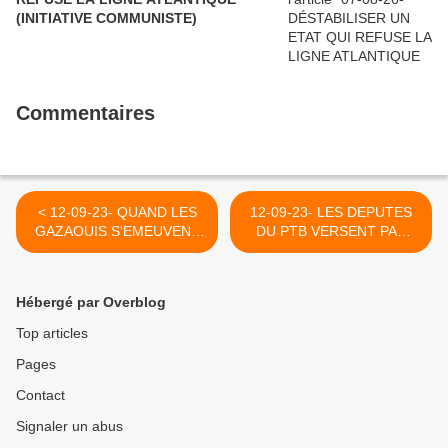
(INITIATIVE COMMUNISTE)
Commentaires
< 12-09-23- QUAND LES
12-09-23- LES DEPUTES
GAZAOUIS S'EMEUVENT
DU PTB VERSENT PAR
DE L'INCENDIE DE NOTRE
SOLIDARITE 144 000
DAME (CAPJPO)
EUROS DE LEURS
INDEMNITES EN FAVEUR
Hébergé par Overblog
DE LA LUTTE CONTRE LE
CORONAVIRUS. CHICHE
Top articles
12-09-23- POUR LES
Pages
DIFFÉRENTS PARTIS DE
NOTRE PAYS ! >
Contact
Signaler un abus