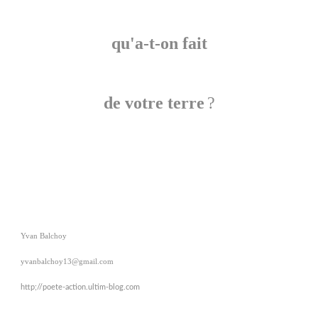
qu'a-t-on fait
de votre terre
?
Yvan Balchoy
yvanbalchoy13@gmail.com
http;//poete-action.ultim-blog.com