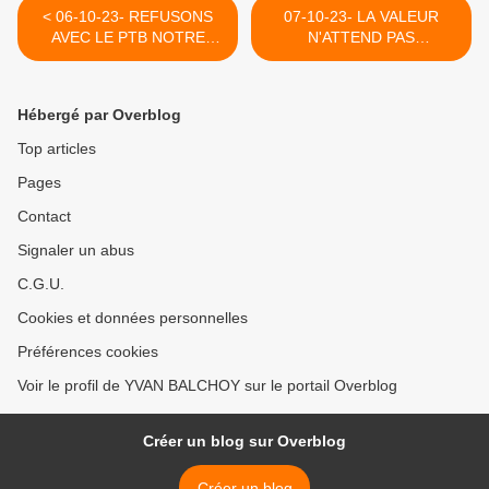
< 06-10-23- REFUSONS
07-10-23- LA VALEUR
AVEC LE PTB NOTRE
N'ATTEND PAS
MAINTIEN DANS LE
TOUJOURS LE NOMBRE
CARCAN FUNESTE DE
D'ANNEES >
L'OTAN
Hébergé par Overblog
Top articles
Pages
Contact
Signaler un abus
C.G.U.
Cookies et données personnelles
Préférences cookies
Voir le profil de YVAN BALCHOY sur le portail Overblog
Créer un blog sur Overblog
Créer un blog