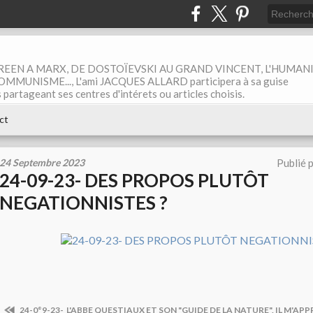
EEN A MARX, DE DOSTOÏEVSKI AU GRAND VINCENT, L'HUMAN
MUNISME..., L'ami JACQUES ALLARD participera à sa guise
rtageant ses centres d'intérets ou articles choisis.
ct
24 Septembre 2023
Publié 
24-09-23- DES PROPOS PLUTÔT
NEGATIONNISTES ?
24-0°9-23- L'ABBE QUESTIAUX ET SON "GUIDE DE LA NATURE", IL M'A