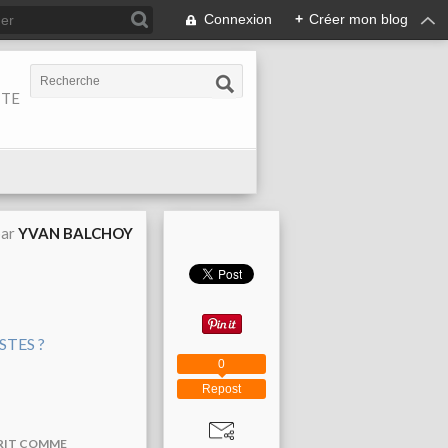
Connexion
+
Créer mon blog
ITE
par
YVAN BALCHOY
0
Repost
PPRIT COMME