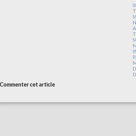
0
T
S
N
A
T
S
M
I
P
M
D
D
Commenter cet article