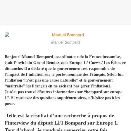
Manuel Bompard
Bonjour‭! ‬Manuel Bompard,‭ ‬coordinateur de la France insoumise,‭
‬était l’invité du Grand Rendez-vous Europe‭ ‬1‭ ‬/‭ ‬Cnews‭ ‬/‭ ‬Les Échos ce
dimanche.‭ ‬Il a déclaré que le gouvernement est responsable de
l’impact de l’inflation sur le porte-monnaie des Français.‭ ‬Selon lui,‭
‬l’inflation‭ “‬n’est pas une cause naturelle‭” ‬et le gouvernement‭
“‬maltraite‭” ‬les Français en ne sachant pas gérer l’inflation1.
Je n’ai pas trouvé d’autres informations sur‭ “‬bompard sur europe‭
‬1‭”‬.‭ ‬Si vous avez des questions supplémentaires,‭ ‬n’hésitez pas à les
poser.
‬Telle est la résultat d’une recherche à propos de
‭
l’interview du député LFI Bompard sur Europe‭ ‬1.
Tout d’abord,‭ ‬je voudrais remercier cette fois