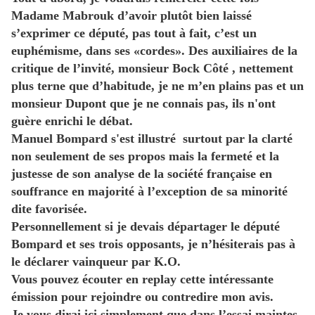
Madame Mabrouk d’avoir plutôt bien laissé‭
‬s’exprimer ce député,‭ ‬pas tout à fait,‭ ‬c’est un
euphémisme,‭ ‬dans ses‭ «‬cordes‭»‬.‭ ‬Des auxiliaires de la
critique de l’invité,‭ ‬monsieur Bock Côté‭ ‬,‭ ‬nettement
plus terne que d’habitude,‭ ‬je ne m’en plains pas et un
monsieur Dupont que je ne connais pas, ils n'ont
guère enrichi le débat.
Manuel Bompard s'est illustré surtout par la clarté
non seulement de ses propos mais la fermeté et la
justesse de son analyse de la société française en
souffrance en majorité à l’exception de sa minorité
dite favorisée.
Personnellement si je devais départager le député
Bompard et ses trois opposants,‭ ‬je n’hésiterais pas à
le déclarer vainqueur par K.O.
Vous pouvez écouter en replay cette intéressante
émission pour rejoindre ou contredire mon avis.
Je vous dirai ici simplement que dans l’essai maintes