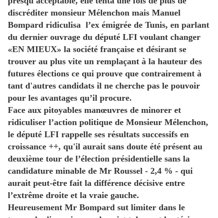
presqu'acceptable,‭ ‬elle tenta une fois de plus de
discréditer monsieur Mélenchon mais Manuel
Bompard ridiculisa‭ ‬l’ex émigrée de Tunis, en parlant
du dernier ouvrage du député LFI voulant changer‭
«‬EN MIEUX‭» ‬la société française et désirant se
trouver au plus vite un remplaçant à la hauteur des
futures élections ce qui prouve que contrairement à
tant d'autres candidats ‬il ne cherche pas le pouvoir
pour les avantages qu’il procure.‭
Face aux pitoyables manœuvres de minorer et
ridiculiser l’action politique de Monsieur Mélenchon,‭
‬le député LFI rappelle ses résultats successifs en
croissance‭ ‬++‭, ‬qu'il aurait sans doute été présent au
deuxième tour de l’élection présidentielle sans la
candidature minable de Mr Roussel -‭ ‬2,4‭ ‬%‭ ‬- qui
aurait peut-être fait la différence décisive entre
l’extrême droite et la vraie gauche.‭
‬Heureusement Mr Bompard sut limiter dans le