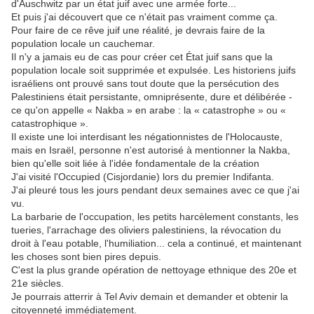
d'Auschwitz par un état juif avec une armée forte...
Et puis j'ai découvert que ce n'était pas vraiment comme ça.
Pour faire de ce rêve juif une réalité, je devrais faire de la
population locale un cauchemar.
Il n'y a jamais eu de cas pour créer cet État juif sans que la
population locale soit supprimée et expulsée. Les historiens juifs
israéliens ont prouvé sans tout doute que la persécution des
Palestiniens était persistante, omniprésente, dure et délibérée -
ce qu'on appelle « Nakba » en arabe : la « catastrophe » ou «
catastrophique ».
Il existe une loi interdisant les négationnistes de l'Holocauste,
mais en Israël, personne n'est autorisé à mentionner la Nakba,
bien qu'elle soit liée à l'idée fondamentale de la création
J'ai visité l'Occupied (Cisjordanie) lors du premier Indifanta.
J'ai pleuré tous les jours pendant deux semaines avec ce que j'ai
vu.
La barbarie de l'occupation, les petits harcèlement constants, les
tueries, l'arrachage des oliviers palestiniens, la révocation du
droit à l'eau potable, l'humiliation... cela a continué, et maintenant
les choses sont bien pires depuis.
C'est la plus grande opération de nettoyage ethnique des 20e et
21e siècles.
Je pourrais atterrir à Tel Aviv demain et demander et obtenir la
citoyenneté immédiatement.