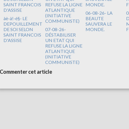
06-08-26- LA
0
àè-à!-é§- LE
BEAUTE
DEPOUILLEMENT
SAUVERA LE
M
DE SOI SELON
07-08-26-
MONDE.
F
SAINT FRANCOIS
DÉSTABILISER
D'ASSISE
UN ETAT QUI
REFUSE LA LIGNE
ATLANTIQUE
(INITIATIVE
COMMUNISTE)
Commenter cet article