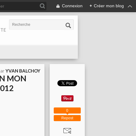
Connexion
+
Créer mon blog
ITE
par
YVAN BALCHOY
ON MON
2012
0
Repost