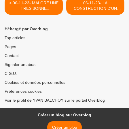
< 06-11-23- MALGRE UNE
06-11-23- LA
TRES BONNE
CONSTRUCTION D'UN
PRESTATION DE MADAME
CONTRE FEU SUR LE
SEGOLENE ROYALE FACE
DOS DES JUIFS (MICHELE
A MADAME MABROUK,
SIBONY: UJFP
Hébergé par Overblog
LES JOURNALISTES
(INVESTIG'ACTION -
ATTITRES D'EUROPE 1 SE
MICHEL COLLON) >
Top articles
RALLIENT CE MATIN AU
Pages
"CAPITAL" DE LEUR
MEDIA
Contact
Signaler un abus
C.G.U.
Cookies et données personnelles
Préférences cookies
Voir le profil de YVAN BALCHOY sur le portail Overblog
Créer un blog sur Overblog
Créer un blog