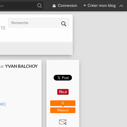
Connexion
+
Créer mon blog
ITE
par
YVAN BALCHOY
0
Repost