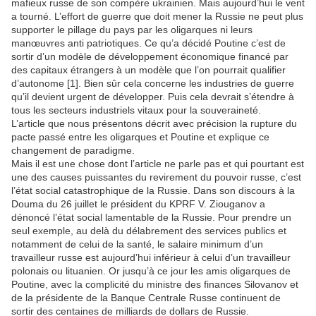
mafieux russe de son compère ukrainien. Mais aujourd’hui le vent
a tourné. L’effort de guerre que doit mener la Russie ne peut plus
supporter le pillage du pays par les oligarques ni leurs
manœuvres anti patriotiques. Ce qu’a décidé Poutine c’est de
sortir d’un modèle de développement économique financé par
des capitaux étrangers à un modèle que l’on pourrait qualifier
d’autonome [1]. Bien sûr cela concerne les industries de guerre
qu’il devient urgent de développer. Puis cela devrait s’étendre à
tous les secteurs industriels vitaux pour la souveraineté.
L’article que nous présentons décrit avec précision la rupture du
pacte passé entre les oligarques et Poutine et explique ce
changement de paradigme.
Mais il est une chose dont l’article ne parle pas et qui pourtant est
une des causes puissantes du revirement du pouvoir russe, c’est
l’état social catastrophique de la Russie. Dans son discours à la
Douma du 26 juillet le président du KPRF V. Ziouganov a
dénoncé l’état social lamentable de la Russie. Pour prendre un
seul exemple, au delà du délabrement des services publics et
notamment de celui de la santé, le salaire minimum d’un
travailleur russe est aujourd’hui inférieur à celui d’un travailleur
polonais ou lituanien. Or jusqu’à ce jour les amis oligarques de
Poutine, avec la complicité du ministre des finances Silovanov et
de la présidente de la Banque Centrale Russe continuent de
sortir des centaines de milliards de dollars de Russie.