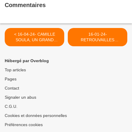
Commentaires
< 16-04-24- CAMILLE
16-01-24-
SOULA, UN GRAND
RETROUVAILLES
OCCITANT, SAVANT ET
EXCEPTIONNELLES AVEC
HUMANISTE A TOULOUSE
UN HOMME D'EXCEPTION
(PAUL ARRIGHI )
(ALI BEL HOUSSINE) >
Hébergé par Overblog
Top articles
Pages
Contact
Signaler un abus
C.G.U.
Cookies et données personnelles
Préférences cookies