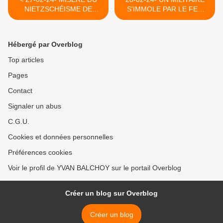
NIETZSCHÉISME DE
S'IMMOLE PAR LE FEU
GAUCHE (FOUCAULT,
DEVANT L'AMBASSADE
DELEUZE, ONFRAY) –
ISRAELIENNE A
avec Aymeric MONVILLE
WASHINGTON (DANIEL
Hébergé par Overblog
(INITIATIVE
GARCIA- LE GRAND SOIR)
COMMUNISTE)
>
Top articles
Pages
Contact
Signaler un abus
C.G.U.
Cookies et données personnelles
Préférences cookies
Voir le profil de YVAN BALCHOY sur le portail Overblog
Créer un blog sur Overblog
Créer un blog