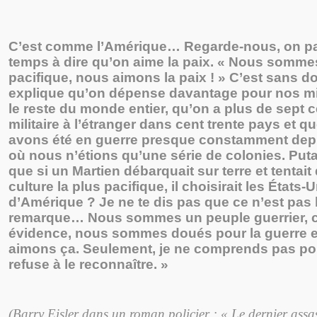
C’est comme l’Amérique… Regarde-nous, on pa
temps à dire qu’on aime la paix. « Nous somme
pacifique, nous aimons la paix ! » C’est sans d
explique qu’on dépense davantage pour nos mil
le reste du monde entier, qu’on a plus de sept 
militaire à l’étranger dans cent trente pays et q
avons été en guerre presque constamment dep
où nous n’étions qu’une série de colonies. Putai
que si un Martien débarquait sur terre et tentait d
culture la plus pacifique, il choisirait les États-
d’Amérique ? Je ne te dis pas que ce n’est pas 
remarque… Nous sommes un peuple guerrier, c
évidence, nous sommes doués pour la guerre 
aimons ça. Seulement, je ne comprends pas po
refuse à le reconnaître. »
(Barry Eisler dans un roman policier : « Le dernier assa