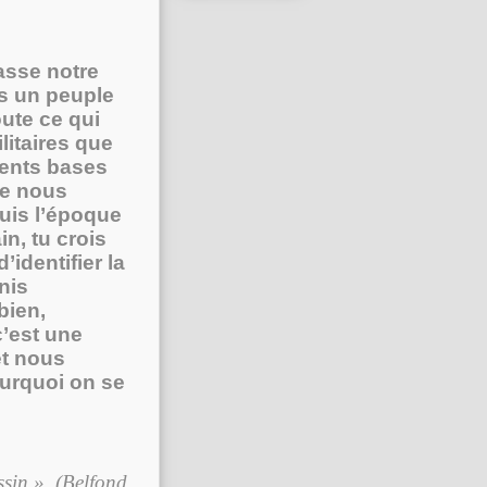
sse notre
s un peuple
oute ce qui
itaires que
cents bases
ue nous
uis l’époque
n, tu crois
’identifier la
Unis
bien,
’est une
et nous
urquoi on se
ssin ». (Belfond