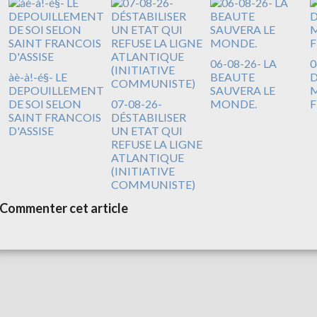
06-08-26- LA
0
àè-à!-é§- LE
BEAUTE
DEPOUILLEMENT
SAUVERA LE
M
DE SOI SELON
07-08-26-
MONDE.
F
SAINT FRANCOIS
DÉSTABILISER
D'ASSISE
UN ETAT QUI
REFUSE LA LIGNE
ATLANTIQUE
(INITIATIVE
COMMUNISTE)
Commenter cet article