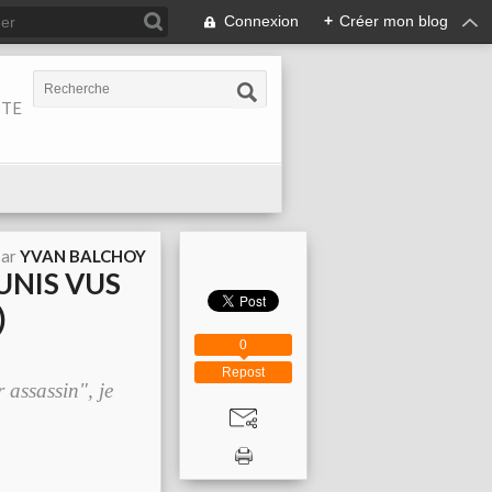
Connexion
+
Créer mon blog
ITE
par
YVAN BALCHOY
-UNIS VUS
)
0
Repost
 assassin", je