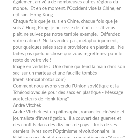
également arrivé à de nombreuses autres régions du
monde. Et en ce moment, l'Occident vise la Chine, en
utilisant Hong Kong.
Chaque fois que je suis en Chine, chaque fois que je
suis à Hong Kong, je ne cesse de répéter : s'il vous
plaît, ne suivez pas notre terrible exemple. Défendez
votre nation ! Ne la vendez pas, métaphoriquement,
pour quelques sales sacs à provisions en plastique. Ne
faites pas quelque chose que vous regretteriez pour le
reste de votre vie !
Image en vedette : Une dame qui tend la main dans son
sac, sur un marteau et une faucille tombés
(rarehistoricalphotos.com)
Comment nous avons vendu l'Union soviétique et la
Tchécoslovaquie pour des sacs en plastique - Message
aux lecteurs de Honk Kong"
André Vltchek
Andre Vltchek est un philosophe, romancier, cinéaste et
journaliste d'investigation. Il a couvert des guerres et
des conflits dans des dizaines de pays. Trois de ses
derniers livres sont l'Optimisme révolutionnaire, le
Nihilisme occidental, un roman révolutionnaire "Aurora"