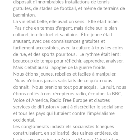
disposait d'innombrables installations de tennis
gratuites, de stades de football, et même de terrains de
badminton.
La vie était belle, elle avait un sens. Elle était riche.
Pas riche en termes d'argent, mais riche sur le plan
culturel, intellectuel et sanitaire. Être jeune était
amusant, avec des connaissances gratuites et
facilement accessibles, avec la culture à tous les coins
de rue, et des sports pour tous. Le rythme était lent :
beaucoup de temps pour réfléchir, apprendre, analyser.
Mais c'était aussi l'apogée de la guerre froide.
Nous étions jeunes, rebelles et faciles à manipuler.
Nous n'étions jamais satisfaits de ce qu'on nous
donnait. Nous prenions tout pour acquis. La nuit, nous
étions collés à nos récepteurs radio, écoutant la BBC,
Voice of America, Radio Free Europe et d'autres
services de diffusion visant à discréditer le socialisme
et tous les pays qui luttaient contre l'impérialisme
occidental.
Les conglomérats industriels socialistes tchèques
construisaient, en solidarité, des usines entières, de
l'acier aux sucreries, en Asie, au Moyen-Orient et en