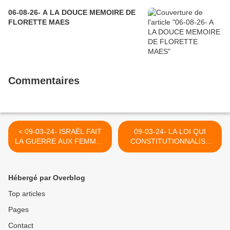
06-08-26- A LA DOUCE MEMOIRE DE
FLORETTE MAES
Commentaires
< 09-03-24- ISRAËL FAIT
09-03-24- LA LOI QUI
LA GUERRE AUX FEMMES
CONSTITUTIONNALISE
DE GAZA (SEWAR ELEJLA-
L'AVORTEMENT C'EST A
INVESTIG'ACTION-
DIRE LA MISE A MORT
MICHEL COLLON)
D'ENFANTS INNOCENTS
Hébergé par Overblog
ABIME LA FRANCE
(SOURCE ALETHEIA ET LA
Top articles
DOCTRINE PERMANENTE
Pages
DE L'EGLISE) >
Contact