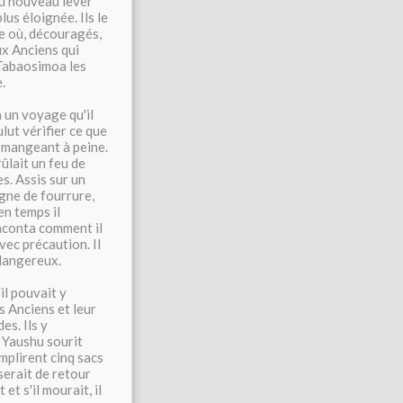
au nouveau lever
lus éloignée. Ils le
ne où, découragés,
aux Anciens qui
 Tabaosimoa les
.
ta un voyage qu'il
ulut vérifier ce que
t mangeant à peine.
rûlait un feu de
es. Assis sur un
agne de fourrure,
en temps il
raconta comment il
vec précaution. Il
 dangereux.
il pouvait y
s Anciens et leur
es. Ils y
. Yaushu sourit
mplirent cinq sacs
serait de retour
et s'il mourait, il