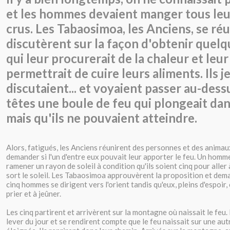
et les hommes devaient manger tous leu
crus. Les Tabaosimoa, les Anciens, se réu
discutèrent sur la façon d'obtenir quel
qui leur procurerait de la chaleur et leur
permettrait de cuire leurs aliments. Ils j
discutaient... et voyaient passer au-dess
têtes une boule de feu qui plongeait dan
mais qu'ils ne pouvaient atteindre.
Alors, fatigués, les Anciens réunirent des personnes et des animau
demander si l'un d'entre eux pouvait leur apporter le feu. Un hom
ramener un rayon de soleil à condition qu'ils soient cinq pour aller à
sort le soleil. Les Tabaosimoa approuvèrent la proposition et dem
cinq hommes se dirigent vers l'orient tandis qu'eux, pleins d'espoir,
prier et à jeûner.
Les cinq partirent et arrivèrent sur la montagne où naissait le feu. 
lever du jour et se rendirent compte que le feu naissait sur une au