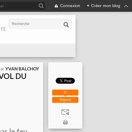
Connexion
+
Créer mon blog
ITE
par
YVAN BALCHOY
 VOL DU
0
Repost
as le feu,