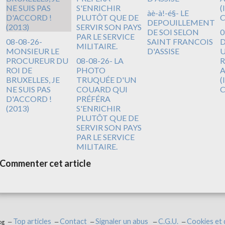
àè-à!-é§- LE
DEPOUILLEMENT
DE SOI SELON
0
08-08-26-
SAINT FRANCOIS
D
MONSIEUR LE
D'ASSISE
U
PROCUREUR DU
08-08-26- LA
R
ROI DE
PHOTO
A
BRUXELLES, JE
TRUQUÉE D'UN
(
NE SUIS PAS
COUARD QUI
D'ACCORD !
PRÉFÉRA
(2013)
S'ENRICHIR
PLUTÔT QUE DE
SERVIR SON PAYS
PAR LE SERVICE
MILITAIRE.
Commenter cet article
Top articles
Contact
Signaler un abus
C.G.U.
Cookies et
og