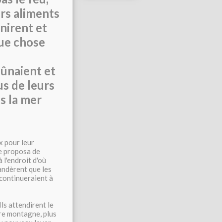
rs aliments
nirent et
que chose
eûnaient et
us de leurs
s la mer
x pour leur
me proposa de
 l'endroit d'où
andèrent que les
 continueraient à
Ils attendirent le
tre montagne, plus