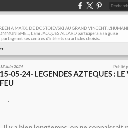
EEN A MARX, DE DOSTOÏEVSKI AU GRAND VINCENT, L'HUMAN
MUNISME..., L'ami JACQUES ALLARD participera à sa guise
rtageant ses centres d'intérets ou articles choisis.
ct
13 Juin 2024
Publié 
15-05-24- LEGENDES AZTEQUES : LE
FEU
Il y a bien longtemps, on ne connaissait p