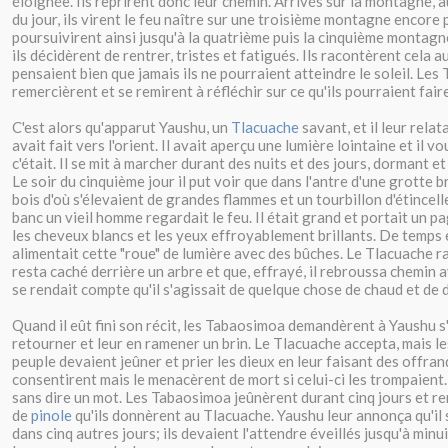
éloignée. Ils reprirent donc leur chemin. Arrivés sur la montagne, 
du jour, ils virent le feu naître sur une troisième montagne encore p
poursuivirent ainsi jusqu'à la quatrième puis la cinquième montag
ils décidèrent de rentrer, tristes et fatigués. Ils racontèrent cela 
pensaient bien que jamais ils ne pourraient atteindre le soleil. Les
remercièrent et se remirent à réfléchir sur ce qu'ils pourraient faire
C'est alors qu'apparut Yaushu, un
Tlacuache
savant, et il leur rela
avait fait vers l'orient. Il avait aperçu une lumière lointaine et il vo
c'était. Il se mit à marcher durant des nuits et des jours, dormant e
Le soir du cinquième jour il put voir que dans l'antre d'une grotte b
bois d'où s'élevaient de grandes flammes et un tourbillon d'étincell
banc un vieil homme regardait le feu. Il était grand et portait un p
les cheveux blancs et les yeux effroyablement brillants. De temps 
alimentait cette "roue" de lumière avec des bûches. Le Tlacuache 
resta caché derrière un arbre et que, effrayé, il rebroussa chemin a
se rendait compte qu'il s'agissait de quelque chose de chaud et de
Quand il eût fini son récit, les Tabaosimoa demandèrent à Yaushu s'
retourner et leur en ramener un brin. Le Tlacuache accepta, mais le
peuple devaient jeûner et prier les dieux en leur faisant des offrand
consentirent mais le menacèrent de mort si celui-ci les trompaient
sans dire un mot. Les Tabaosimoa jeûnèrent durant cinq jours et re
de
pinole
qu'ils donnèrent au Tlacuache. Yaushu leur annonça qu'il 
dans cinq autres jours; ils devaient l'attendre éveillés jusqu'à minuit 