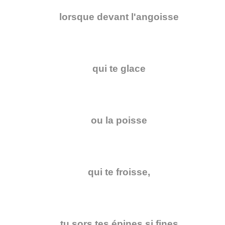
lorsque devant l'angoisse
qui te glace
ou la poisse
qui te froisse,
tu sors tes épines si fines