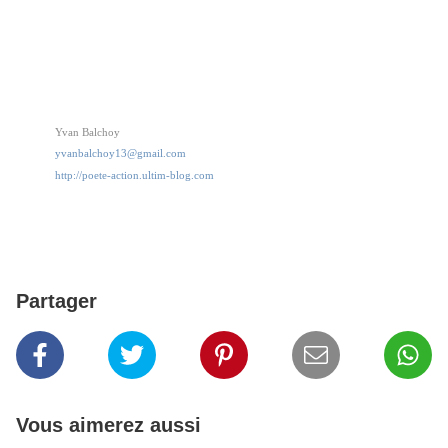
Yvan Balchoy
yvanbalchoy13@gmail.com
http://poete-action.ultim-blog.com
Partager
Vous aimerez aussi