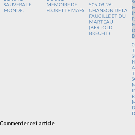
SAUVERA LE
MEMOIRE DE
505-08-26-
MONDE.
FLORETTE MAES
CHANSON DE LA
FAUCILLE ET DU
MARTEAU
(BERTOLD
BRECHT)
0
T
S
N
A
T
S
M
I
P
M
D
D
Commenter cet article