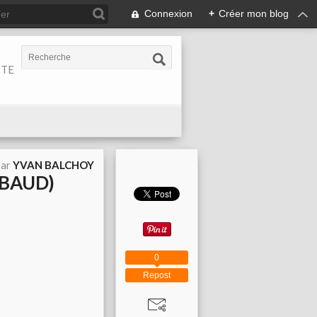
Connexion
+
Créer mon blog
ITE
par
YVAN BALCHOY
MBAUD)
0
Repost