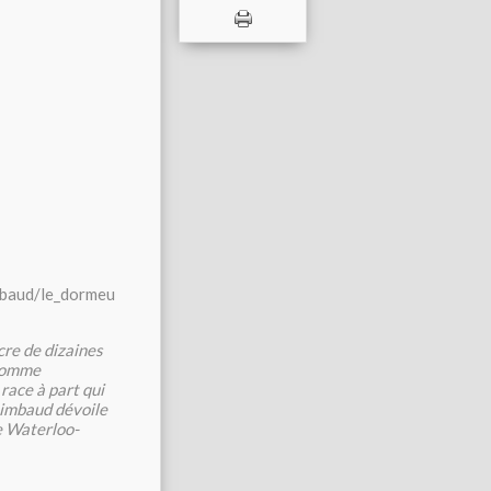
mbaud/le_dormeu
cre de dizaines
 comme
 race à part qui
 Rimbaud dévoile
de Waterloo-