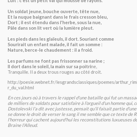
Luit : c'est un petit val qui mousse de rayons.
Un soldat jeune, bouche ouverte, tête nue,
Et la nuque baignant dans le frais cresson bleu,
Dort ; il est étendu dans l'herbe, sous la nue,
Pâle dans son lit vert où la lumière pleut.
Les pieds dans les glaïeuls, il dort. Souriant comme
Sourirait un enfant malade, il fait un somme :
Nature, berce-le chaudement : il a froid.
Les parfums ne font pas frissonner sa narine ;
Il dort dans le soleil, la main sur sa poitri
ne,
Tranquille. Il a deux trous rouges au côté droit.
http://poesie.webnet.fr/lesgrandsclassiques/poemes/arthur_ri
r_du_val.html
En ces jours où à travers le rappel d'une bataille qui fut un massa
de milliers de soldats pour satisfaire à l’orgueil d'un homme qui,
Dostoïevski l'a dit avec justesse, pensait qu'il faisait partie d'une
se donne le droit de verser le sang il me semble que ce texte de
l'horreur qui cachent aujourd'hui les reconstitutions luxueuses 
Braine l'Alleud.