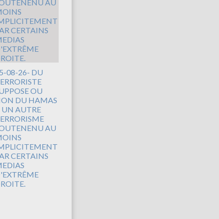
5-08-26- DU
ERRORISTE
UPPOSE OU
ON DU HAMAS
 UN AUTRE
ERRORISME
OUTENENU AU
OINS
MPLICITEMENT
AR CERTAINS
EDIAS
'EXTRÊME
ROITE.