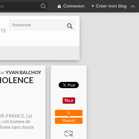
Connexion
+
Créer mon blog
ITE
par
YVAN BALCHOY
 VIOLENCE
0
 AIR-FRANCE, j'ai
Repost
e, cet homme de
e Rome sans doute