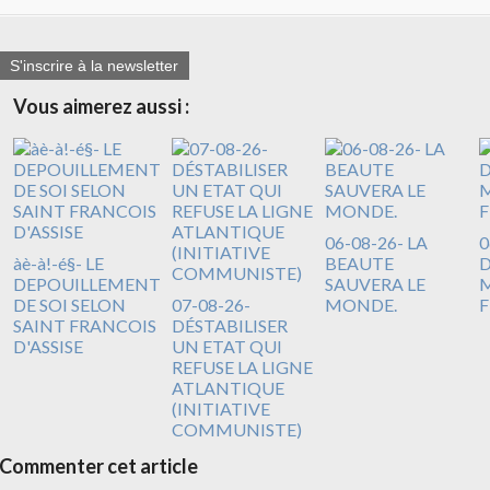
S'inscrire à la newsletter
Vous aimerez aussi :
06-08-26- LA
0
àè-à!-é§- LE
BEAUTE
DEPOUILLEMENT
SAUVERA LE
M
DE SOI SELON
07-08-26-
MONDE.
F
SAINT FRANCOIS
DÉSTABILISER
D'ASSISE
UN ETAT QUI
REFUSE LA LIGNE
ATLANTIQUE
(INITIATIVE
COMMUNISTE)
Commenter cet article