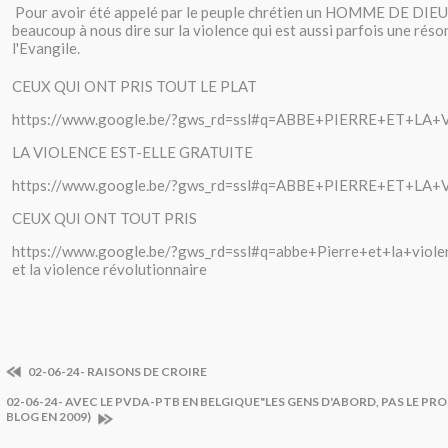
Pour avoir été appelé par le peuple chrétien un HOMME DE DIEU a
beaucoup à nous dire sur la violence qui est aussi parfois une rés
l'Evangile.
CEUX QUI ONT PRIS TOUT LE PLAT
https://www.google.be/?gws_rd=ssl#q=ABBE+PIERRE+ET+LA
LA VIOLENCE EST-ELLE GRATUITE
https://www.google.be/?gws_rd=ssl#q=ABBE+PIERRE+ET+LA
CEUX QUI ONT TOUT PRIS
https://www.google.be/?gws_rd=ssl#q=abbe+Pierre+et+la+violen
et la violence révolutionnaire
02-06-24- RAISONS DE CROIRE
02-06-24- AVEC LE PVDA-PTB EN BELGIQUE"LES GENS D'ABORD, PAS LE PRO
BLOG EN 2009)