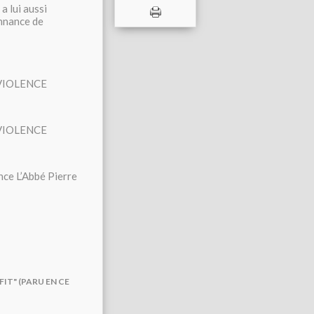
 lui aussi
onnance de
+VIOLENCE
+VIOLENCE
ce L’Abbé Pierre
FIT" (PARU EN CE