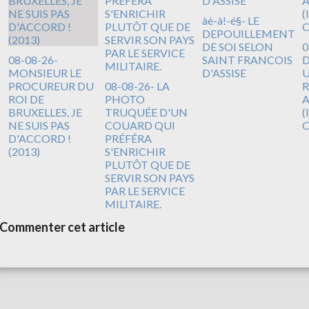
àè-à!-é§- LE
DEPOUILLEMENT
DE SOI SELON
0
08-08-26-
SAINT FRANCOIS
D
MONSIEUR LE
D'ASSISE
U
PROCUREUR DU
08-08-26- LA
R
ROI DE
PHOTO
A
BRUXELLES, JE
TRUQUÉE D'UN
(
NE SUIS PAS
COUARD QUI
D'ACCORD !
PRÉFÉRA
(2013)
S'ENRICHIR
PLUTÔT QUE DE
SERVIR SON PAYS
PAR LE SERVICE
MILITAIRE.
Commenter cet article