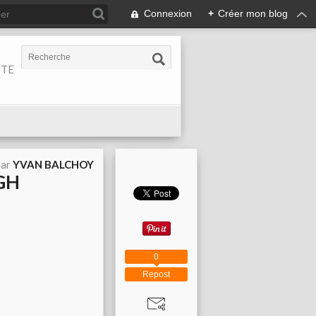
Connexion
+
Créer mon blog
ITE
par
YVAN BALCHOY
GH
0
Repost