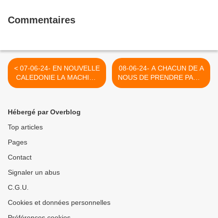
Commentaires
< 07-06-24- EN NOUVELLE
08-06-24- A CHACUN DE A
CALEDONIE LA MACHINE
NOUS DE PRENDRE PARTI
JUDIDIAIRE TOURNE A
POUR LE JOURNALISTE
PLEIN REGIME
HEROS DE LA VERITE
(MEDIAPART)
JULIAN ASSANGE >
Hébergé par Overblog
Top articles
Pages
Contact
Signaler un abus
C.G.U.
Cookies et données personnelles
Préférences cookies