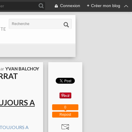
Connexion
+
Créer mon blog
ITE
par
YVAN BALCHOY
ERRAT
UJOURS A
0
Repost