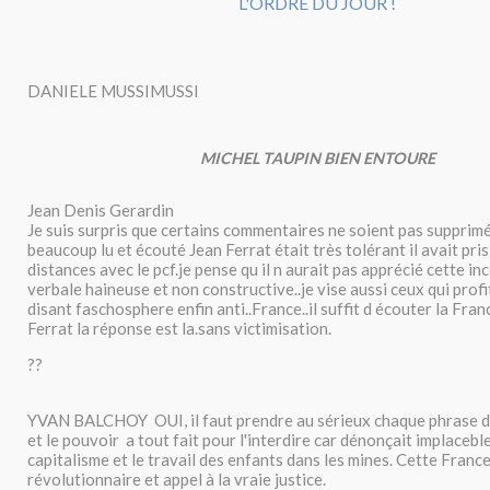
DANIELE MUSSIMUSSI
MICHEL TAUPIN BIEN ENTOURE
Jean Denis Gerardin
Je suis surpris que certains commentaires ne soient pas supprimé
beaucoup lu et écouté Jean Ferrat était très tolérant il avait pris
distances avec le pcf.je pense qu il n aurait pas apprécié cette i
verbale haineuse et non constructive..je vise aussi ceux qui profi
disant faschosphere enfin anti..France..il suffit d écouter la Fran
Ferrat la réponse est la.sans victimisation.
??
YVAN BALCHOY OUI, il faut prendre au sérieux chaque phrase d
et le pouvoir a tout fait pour l'interdire car dénonçait implacebl
capitalisme et le travail des enfants dans les mines. Cette Franc
révolutionnaire et appel à la vraie justice.