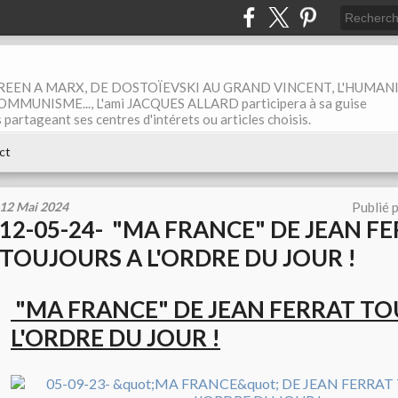
EEN A MARX, DE DOSTOÏEVSKI AU GRAND VINCENT, L'HUMAN
MUNISME..., L'ami JACQUES ALLARD participera à sa guise
rtageant ses centres d'intérets ou articles choisis.
ct
12 Mai 2024
Publié 
12-05-24- "MA FRANCE" DE JEAN F
TOUJOURS A L'ORDRE DU JOUR !
"MA FRANCE" DE JEAN FERRAT TO
L'ORDRE DU JOUR !