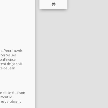
s..Pour l avoir
 certes ses
ncontinence
tent de ça.soit
ce de Jean
e cette chanson
ement le
e est vraiment