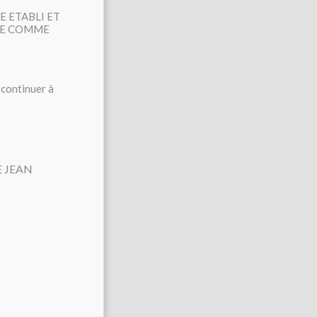
E ETABLI ET
NTE COMME
 continuer à
E JEAN