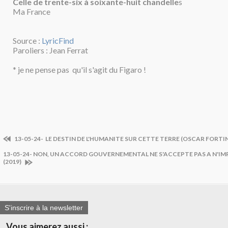
Celle de trente-six à soixante-huit chandelle
s
Ma France
Source :
LyricFind
Paroliers : Jean Ferrat
* je ne pense pas qu'il s'agit du Figaro !
13-05-24- LE DESTIN DE L'HUMANITE SUR CETTE TERRE (OSCAR FORTI
13-05-24- NON, UN ACCORD GOUVERNEMENTAL NE S'ACCEPTE PAS A N'IMP
(2019)
S'inscrire à la newsletter
Vous aimerez aussi :