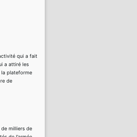
M
a
r
d
i
e
t
m
e
tivité qui a fait
r
c
 a attiré les
r
 la plateforme
e
ire de
d
i
,
l
a
j
u
s
 de milliers de
t
tés de l’armée
i