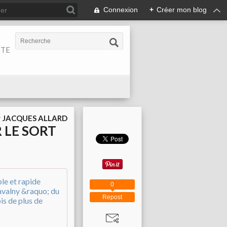
Connexion
+
Créer mon blog
ITE
r
JACQUES ALLARD
 LE SORT
ALERTE: le gros silence médiatique télévi
0
Repost
A
f
f