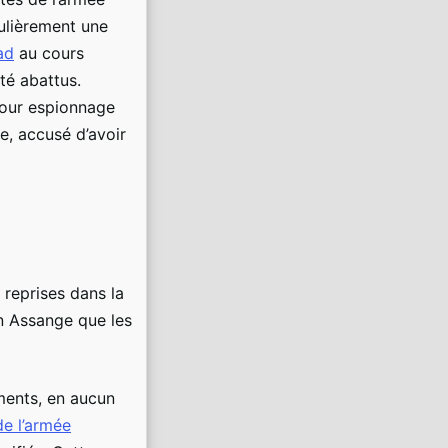
c
ulièrement une
e
ad
au cours
b
été abattus.
r
i
pour espionnage
t
e, accusé d’avoir
a
n
n
i
q
u
e
e
 reprises dans la
x
an Assange que les
a
m
i
n
uments, en aucun
e
l
de l’armée
e