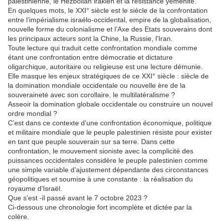
palestinienne, le Hezbollah irakien et la résistance yéménite.
En quelques mots, le XXI° siècle est le siècle de la confrontation
entre l’impérialisme israélo-occidental, empire de la globalisation,
nouvelle forme du colonialisme et l’Axe des Etats souverains dont
les principaux acteurs sont la Chine, la Russie, l’Iran.
Toute lecture qui traduit cette confrontation mondiale comme
étant une confrontation entre démocratie et dictature
oligarchique, autoritaire ou religieuse est une lecture démunie.
Elle masque les enjeux stratégiques de ce XXI° siècle : siècle de
la domination mondiale occidentale ou nouvelle ère de la
souveraineté avec son corollaire, le multilatéralisme ?
Asseoir la domination globale occidentale ou construire un nouvel
ordre mondial ?
C’est dans ce contexte d’une confrontation économique, politique
et militaire mondiale que le peuple palestinien résiste pour exister
en tant que peuple souverain sur sa terre. Dans cette
confrontation, le mouvement sioniste avec la complicité des
puissances occidentales considère le peuple palestinien comme
une simple variable d’ajustement dépendante des circonstances
géopolitiques et soumise à une constante : la réalisation du
royaume d’Israël.
Que s’est -il passé avant le 7 octobre 2023 ?
Ci-dessous une chronologie fort incomplète et dictée par la
colère.