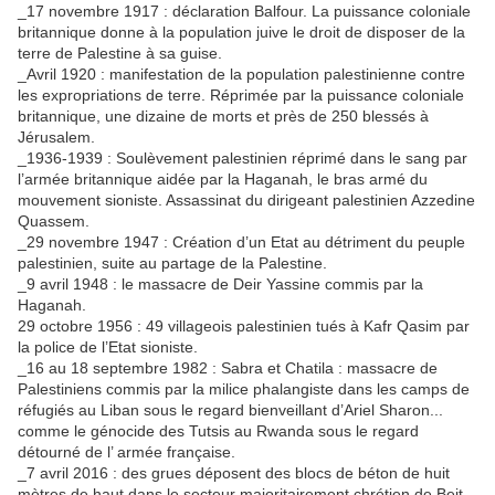
_17 novembre 1917 : déclaration Balfour. La puissance coloniale
britannique donne à la population juive le droit de disposer de la
terre de Palestine à sa guise.
_Avril 1920 : manifestation de la population palestinienne contre
les expropriations de terre. Réprimée par la puissance coloniale
britannique, une dizaine de morts et près de 250 blessés à
Jérusalem.
_1936-1939 : Soulèvement palestinien réprimé dans le sang par
l’armée britannique aidée par la Haganah, le bras armé du
mouvement sioniste. Assassinat du dirigeant palestinien Azzedine
Quassem.
_29 novembre 1947 : Création d’un Etat au détriment du peuple
palestinien, suite au partage de la Palestine.
_9 avril 1948 : le massacre de Deir Yassine commis par la
Haganah.
29 octobre 1956 : 49 villageois palestinien tués à Kafr Qasim par
la police de l’Etat sioniste.
_16 au 18 septembre 1982 : Sabra et Chatila : massacre de
Palestiniens commis par la milice phalangiste dans les camps de
réfugiés au Liban sous le regard bienveillant d’Ariel Sharon...
comme le génocide des Tutsis au Rwanda sous le regard
détourné de l’ armée française.
_7 avril 2016 : des grues déposent des blocs de béton de huit
mètres de haut dans le secteur majoritairement chrétien de Beit