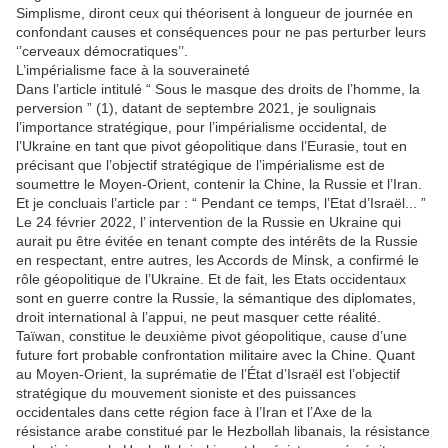
Simplisme, diront ceux qui théorisent à longueur de journée en
confondant causes et conséquences pour ne pas perturber leurs
‘’cerveaux démocratiques’’.
L’impérialisme face à la souveraineté
Dans l’article intitulé “ Sous le masque des droits de l’homme, la
perversion ” (1), datant de septembre 2021, je soulignais
l’importance stratégique, pour l’impérialisme occidental, de
l’Ukraine en tant que pivot géopolitique dans l’Eurasie, tout en
précisant que l’objectif stratégique de l’impérialisme est de
soumettre le Moyen-Orient, contenir la Chine, la Russie et l’Iran.
Et je concluais l’article par : “ Pendant ce temps, l’Etat d’Israël... ”
Le 24 février 2022, l’ intervention de la Russie en Ukraine qui
aurait pu être évitée en tenant compte des intérêts de la Russie
en respectant, entre autres, les Accords de Minsk, a confirmé le
rôle géopolitique de l’Ukraine. Et de fait, les Etats occidentaux
sont en guerre contre la Russie, la sémantique des diplomates,
droit international à l’appui, ne peut masquer cette réalité.
Taïwan, constitue le deuxième pivot géopolitique, cause d’une
future fort probable confrontation militaire avec la Chine. Quant
au Moyen-Orient, la suprématie de l’État d’Israël est l’objectif
stratégique du mouvement sioniste et des puissances
occidentales dans cette région face à l’Iran et l’Axe de la
résistance arabe constitué par le Hezbollah libanais, la résistance