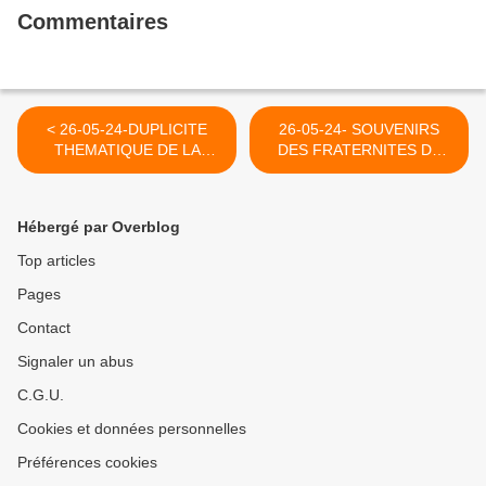
Commentaires
< 26-05-24-DUPLICITE
26-05-24- SOUVENIRS
THEMATIQUE DE LA
DES FRATERNITES DE
RADIO DEVENUE DE
CHAMPAGNE (YVAN
DROITE EXTRÊME,
BALCHOY) >
EUROPE 1 CE MATIN.
Hébergé par Overblog
Top articles
Pages
Contact
Signaler un abus
C.G.U.
Cookies et données personnelles
Préférences cookies