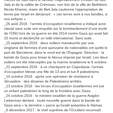
Jala et de la vallée de Crémisan, non loin de la ville de Bethléem.
Nicola Khamis, maire de Beit Jala cautionne l’appropriation de
terres par Israël en déclarant : « ces terres sont à nos familles, à
nos enfants ».
_26 août 2016 : l’armée d’occupation israélienne a indiqué avoir
classé sans suite son enquête sur le bombardement d’une école
de l’ONU lors de sa guerre en été 2014 contre Gaza qui avait fait
10 morts et déclenché un tollé international. Sans suite...
_15 septembre 2016 : deux voiliers manœuvrés par une
vingtaine de femmes d’une quinzaine de nationalités ont quitté le
port de Barcelone, dans le nord-est de l’Espagne. Direction : la
bande de Gaza pour briser le blocus imposé par Israël. Les deux
voiliers ont été interceptés par la marine israélienne le 6 octobre.
_22 septembre 2016 : à un checkpoint en Cisjordanie, l’armée
d’occupation blesse une fille de 13 ans et tue 8 palestiniens.
_10 octobre 2016 : après une opération de résistance à
Jérusalem : des dizaines de Palestiniens arrêtés.
_13 octobre 2016 : les forces d’occupation israéliennes ont tué
un enfant palestinien le long de la frontière avec Gaza.
_24 octobre 2016 : le ministre israélien de la guerre Avigdor
Lieberman déclare : toute nouvelle guerre dans la bande de
Gaza sera « la dernière » parce qu’Israël anéantira le Hamas.
_6 décembre 2017 : le chef suprême de l’Occident reconnaît