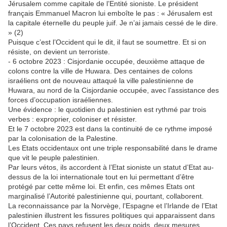
Jérusalem comme capitale de l’Entité sioniste. Le président
français Emmanuel Macron lui emboîte le pas : « Jérusalem est
la capitale éternelle du peuple juif. Je n’ai jamais cessé de le dire.
» (2)
Puisque c’est l’Occident qui le dit, il faut se soumettre. Et si on
résiste, on devient un terroriste.
- 6 octobre 2023 : Cisjordanie occupée, deuxième attaque de
colons contre la ville de Huwara. Des centaines de colons
israéliens ont de nouveau attaqué la ville palestinienne de
Huwara, au nord de la Cisjordanie occupée, avec l’assistance des
forces d’occupation israéliennes.
Une évidence : le quotidien du palestinien est rythmé par trois
verbes : exproprier, coloniser et résister.
Et le 7 octobre 2023 est dans la continuité de ce rythme imposé
par la colonisation de la Palestine.
Les Etats occidentaux ont une triple responsabilité dans le drame
que vit le peuple palestinien.
Par leurs vétos, ils accordent à l’Etat sioniste un statut d’Etat au-
dessus de la loi internationale tout en lui permettant d’être
protégé par cette même loi. Et enfin, ces mêmes Etats ont
marginalisé l’Autorité palestinienne qui, pourtant, collaborent.
La reconnaissance par la Norvège, l’Espagne et l’Irlande de l’Etat
palestinien illustrent les fissures politiques qui apparaissent dans
l’Occident. Ces pays refusent les deux poids, deux mesures