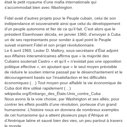
était le petit royaume d’une mafia internationale qui
s’accommodait bien avec Washington.
Fidel avait d’autres projets pour le Peuple cubain, celui de son
indépendance et souveraineté ainsi que celui du développement
d’un peuple autonome et fier de ce qu’il fait. C’est alors que le
président Eisenhower décida, en janvier 1960, d’envoyer à Cuba
un de ses représentants pour sonder à quel point le Peuple
suivait vraiment Fidel et son projet révolutionnaire.
Le 6 avril 1960, Lester D. Mallory, sous-secrétaire d’État adjoint
aux Affaires interaméricaines affirma que « la majorité des
Cubains soutenait Castro » et qu’il « n’existait pas une opposition
politique effective », en ajoutant que « le seul moyen prévisible
de réduire le soutien interne passait par le désenchantement et le
découragement basés sur l’insatisfaction et les difficultés
économiques (…) Tout moyen pour affaiblir la vie économique de
Cuba doit être utilisé rapidement (…)
wikipedia.org/Embargo_des_États-Unis_contre_Cuba
Nous avons là la voie choisie, par Washington et ses alliés, pour
contrer les effets positifs d’une révolution, porteuse d’un grand
humanisme. L’histoire nous en donnera de nombreux exemples
de cet humanisme qui a atteint plusieurs pays d’Afrique et
d’Amérique latine et sauvé bien des vies, un peu partout à travers
le monde.