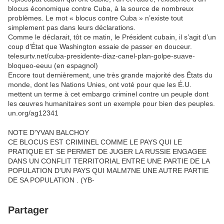
blocus économique contre Cuba, à la source de nombreux
problèmes. Le mot « blocus contre Cuba » n’existe tout
simplement pas dans leurs déclarations.
Comme le déclarait, tôt ce matin, le Président cubain, il s’agit d’un
coup d’État que Washington essaie de passer en douceur.
telesurtv.net/cuba-presidente-diaz-canel-plan-golpe-suave-
bloqueo-eeuu (en espagnol)
Encore tout dernièrement, une très grande majorité des États du
monde, dont les Nations Unies, ont voté pour que les É.U.
mettent un terme à cet embargo criminel contre un peuple dont
les œuvres humanitaires sont un exemple pour bien des peuples.
un.org/ag12341
NOTE D'YVAN BALCHOY
CE BLOCUS EST CRIMINEL COMME LE PAYS QUI LE
PRATIQUE ET SE PERMET DE JUGER LA RUSSIE ENGAGEE
DANS UN CONFLIT TERRITORIAL ENTRE UNE PARTIE DE LA
POPULATION D'UN PAYS QUI MALM7NE UNE AUTRE PARTIE
DE SA POPULATION . (YB-
Partager