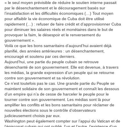
« le seul moyen prévisible de réduire le soutien interne passait
par le désenchantement et le découragement basés sur
l’insatisfaction et les difficultés économiques (…) Tout moyen
pour affaiblir la vie économique de Cuba doit être utilisé
rapidement (…) : refuser de faire crédit et d’approvisionner Cuba
pour diminuer les salaires réels et monétaires dans le but de
provoquer la faim, le désespoir et le renversement du
gouvernement ».
Voilà ce que les bons samaritains d’aujourd’hui avaient déjà
planifié, des années antérieures : un désenchantement,
encouragé et soutenu par ces derniers.
Aujourd’hui, une partie du peuple cubain se retrouve
désenchanté de son gouvernement. Elle est devenue, à travers
les médias, la grande expression d’un peuple qui se retourne
contre son gouvernement et sa révolution.
Ce n’est toutefois pas le cas. Une grande partie du Peuple se
maintient solidaire de son gouvernement et connaît les dessous
d’un empire qui n’a de cesse de harceler le peuple pour le
tourner contre son gouvernement. Les médias sont là pour
amplifier les conflits et les bons samaritains pour réclamer de
nouvelles élections sous le contrôle d’observateurs
judicieusement choisis par eux.
Washington peut également compter sur l’appui du Vatican et de
l’épiscopat cubain qui ont oublié, l’un et l’autre, l’existence d’un