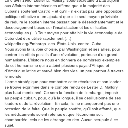
Le 6 avril 1960, Lester D. Mallory, sous-secrétaire d’État adjoint
aux Affaires interaméricaines affirma que « la majorité des
Cubains soutenait Castro » et qu’il « n’existait pas une opposition
politique effective », en ajoutant que « le seul moyen prévisible
de réduire le soutien interne passait par le désenchantement et le
découragement basés sur l’insatisfaction et les difficultés
économiques (…) Tout moyen pour affaiblir la vie économique de
Cuba doit être utilisé rapidement (…)
wikipedia.org/Embargo_des_États-Unis_contre_Cuba
Nous avons là la voie choisie, par Washington et ses alliés, pour
contrer les effets positifs d’une révolution, porteuse d’un grand
humanisme. L’histoire nous en donnera de nombreux exemples
de cet humanisme qui a atteint plusieurs pays d’Afrique et
d’Amérique latine et sauvé bien des vies, un peu partout à travers
le monde.
L’arme stratégique pour combattre cette révolution et son leader
se trouve exprimée dans le compte rendu de Lester D. Mallory,
plus haut mentionné. Ce sera la fonction de l’embargo, imposé
au peuple cubain, pour, qu’à la longue, il se désillusionne de ses
leaders et de la révolution. En cela, ils ne manqueront pas une
occasion de le faire. Que le peuple souffre, qu’il soit affamé, que
les médicaments soient retenus et que l’économie soit
chambardée, cela ne les dérange en rien. Aucun scrupule à ce
sujet.