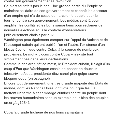
contre son gouvernement et sa révolution.
Ce n’est toutefois pas le cas. Une grande partie du Peuple se
maintient solidaire de son gouvernement et connaît les dessous
d’un empire qui n’a de cesse de harceler le peuple pour le
tourner contre son gouvernement. Les médias sont là pour
amplifier les conflits et les bons samaritains pour réclamer de
nouvelles élections sous le contrôle d’observateurs
judicieusement choisis par eux.
Washington peut également compter sur l’appui du Vatican et de
l’épiscopat cubain qui ont oublié, l’un et l’autre, l’existence d’un
blocus économique contre Cuba, à la source de nombreux
problèmes. Le mot « blocus contre Cuba » n’existe tout
simplement pas dans leurs déclarations.
Comme le déclarait, tôt ce matin, le Président cubain, il s’agit d’un
coup d’État que Washington essaie de passer en douceur.
telesurtv.net/cuba-presidente-diaz-canel-plan-golpe-suave-
bloqueo-eeuu (en espagnol)
Encore tout dernièrement, une très grande majorité des États du
monde, dont les Nations Unies, ont voté pour que les É.U.
mettent un terme à cet embargo criminel contre un peuple dont
les œuvres humanitaires sont un exemple pour bien des peuples.
un.org/ag12341
Cuba la grande tricherie de nos bons samaritains