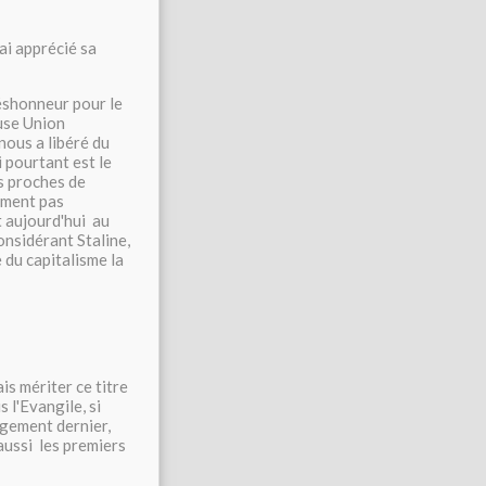
'ai apprécié sa
déshonneur pour le
euse Union
nous a libéré du
i pourtant est le
us proches de
rement pas
t aujourd'hui au
onsidérant Staline,
du capitalisme la
s mériter ce titre
 l'Evangile, si
ugement dernier,
aussi les premiers