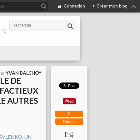
Connexion
+
Créer mon blog
ITE
par
YVAN BALCHOY
LE DE
 FACTIEUX
RE AUTRES
0
Repost