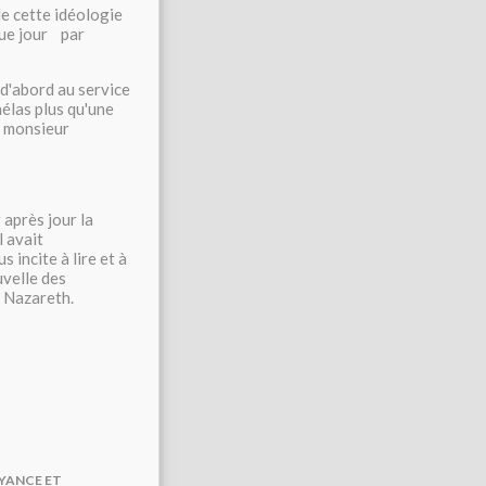
de cette idéologie
que jour par
 d'abord au service
élas plus qu'une
e monsieur
 après jour la
l avait
s incite à lire et à
uvelle des
e Nazareth.
OYANCE ET