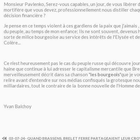
Monsieur Pavlenko, Serez-vous capables, un jour, de vous libérer 
mortifère que vous devez, professionnellement nous distiller cha
décision financière ?
Je pense en ce temps violent à ces gardiens de la paix que j'aimais ,
du peuple, au temps de mon enfance; Ils ne sont souvent, devenus h
sorte de milice bourgeoise au service des intérêts de l'Elysée et d
Colère...
Ce n'est heureusement pas le cas du peuple russe qui découvre jour
haine que continue à lui adresser le capitalisme mercantile que Bre
merveilleusement décrit dans sa chanson "
les bourgeois
"que je vou
relire avant d'entendre sur nos médias confisqués la grotesque no
milliardaires, tout le contraire de la bonne nouvelle de l'Homme d
Yvan Balchoy
03-07-24- QUAND BRASSENS, BREL ET FERRE PARTAGEAIENT LEUR CR