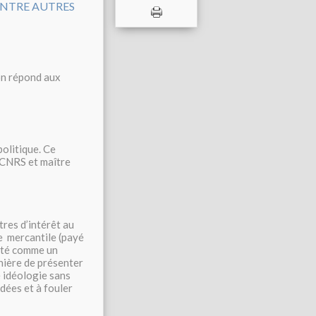
ion répond aux
politique. Ce
 CNRS et maître
tres d’intérêt au
te mercantile (payé
enté comme un
anière de présenter
e idéologie sans
idées et à fouler