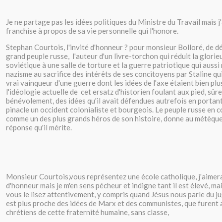
Je ne partage pas les idées politiques du Ministre du Travail mais j
franchise à propos de sa vie personnelle qui l'honore.
Stephan Courtois, l'invité d'honneur ? pour monsieur Bolloré, de 
grand peuple russe, l'auteur d'un livre-torchon qui réduit la glori
soviétique à une salle de torture et la guerre patriotique qui aussi 
nazisme au sacrifice des intérêts de ses concitoyens par Staline qu
vrai vainqueur d'une guerre dont les idées de l'axe étaient bien pl
l'idéologie actuelle de cet ersatz d'historien foulant aux pied, sû
bénévolement, des idées qu'il avait défendues autrefois en portan
pinacle un occident colonialiste et bourgeois. Le peuple russe en c
comme un des plus grands héros de son histoire, donne au métèque 
réponse qu'il mérite.
Monsieur Courtois,vous représentez une école catholique, j'aimerai
d'honneur mais je m'en sens pécheur et indigne tant il est élevé, mais
vous le lisez attentivement, y compris quand Jésus nous parle du j
est plus proche des idées de Marx et des communistes, que furent 
chrétiens de cette fraternité humaine, sans classe,