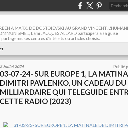
EEN A MARX, DE DOSTOÏEVSKI AU GRAND VINCENT, L'HUMAN
MUNISME..., L'ami JACQUES ALLARD participera à sa guise
rtageant ses centres d'intérets ou articles choisis.
ct
2 Juillet 2024
Publié 
03-07-24- SUR EUROPE 1, LA MATINA
DIMITRI PAVLENKO, UN CADEAU DU
MILLIARDAIRE QUI TELEGUIDE ENT
CETTE RADIO (2023)