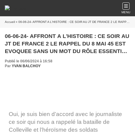
MENU
Accueil
» 06-06-24- AFFRONT A L'HISTOIRE : CE SOIR AU JT DE FRANCE 2 LE RAPPEL DU 8 MAI 45 EST EVOQUEE SANS UN MOT DU RÔLE ESSENTIEL JOUE PAR L’ARMEE ROUGE DANS LA VICTOIRE (ECRIT EN CE BLOG EN 2013)
06-06-24- AFFRONT A L'HISTOIRE : CE SOIR AU
JT DE FRANCE 2 LE RAPPEL DU 8 MAI 45 EST
EVOQUEE SANS UN MOT DU RÔLE ESSENTIEL
JOUE PAR L’ARMEE ROUGE DANS LA
Publié le 06/06/2024 à 16:58
VICTOIRE (ECRIT EN CE BLOG EN 2013)
Par
YVAN BALCHOY
Oui, je suis bien d’accord avec le journaliste
ce soir qui nous a rappelé la bataille de
Colleville et l’héroïsme des soldats