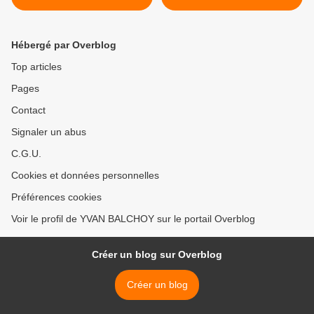
OCCIDENT COMPLICE DE
LUCIDE DE MACRON LA
LA CRIMINALITE DES USA
DROITE DE CATHERINE
(2017)
NAY ET NICOLAS BAYTOU
Hébergé par Overblog
S'INDIGNENT (2020) >
Top articles
Pages
Contact
Signaler un abus
C.G.U.
Cookies et données personnelles
Préférences cookies
Voir le profil de YVAN BALCHOY sur le portail Overblog
Créer un blog sur Overblog
Créer un blog