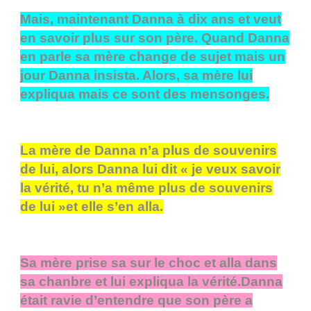
Mais, maintenant Danna à dix ans et veut
en savoir plus sur son père. Quand Danna
en parle sa mère change de sujet mais un
jour Danna insista. Alors, sa mère lui
expliqua mais ce sont des mensonges.
La mère de Danna n’a plus de souvenirs
de lui, alors Danna lui dit « je veux savoir
la vérité, tu n’a même plus de souvenirs
de lui »et elle s’en alla.
Sa mère prise sa sur le choc et alla dans
sa chanbre et lui expliqua la vérité.Danna
était ravie d’entendre que son père a