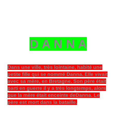
D A N N A
Dans une ville, très lointaine, habité une
petite fille qui se nommé Danna. Elle vivait
avec sa mère, en Bretagne. Son père était
parti en guerre il y a très longtemps, alors
que la mère était enceinte deDanna. Le
père est mort dans la bataille.