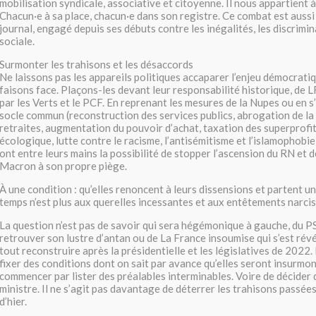
mobilisation syndicale, associative et citoyenne. Il nous appartient à
Chacun·e à sa place, chacun·e dans son registre. Ce combat est aussi
journal, engagé depuis ses débuts contre les inégalités, les discrimina
sociale.
Surmonter les trahisons et les désaccords
Ne laissons pas les appareils politiques accaparer l’enjeu démocrati
faisons face. Plaçons-les devant leur responsabilité historique, de L
par les Verts et le PCF. En reprenant les mesures de la Nupes ou en s
socle commun (reconstruction des services publics, abrogation de la
retraites, augmentation du pouvoir d’achat, taxation des superprofit
écologique, lutte contre le racisme, l’antisémitisme et l’islamophobie,
ont entre leurs mains la possibilité de stopper l’ascension du RN et
Macron à son propre piège.
À une condition : qu’elles renoncent à leurs dissensions et partent un
temps n’est plus aux querelles incessantes et aux entêtements narcis
La question n’est pas de savoir qui sera hégémonique à gauche, du PS
retrouver son lustre d’antan ou de La France insoumise qui s’est rév
tout reconstruire après la présidentielle et les législatives de 2022. 
fixer des conditions dont on sait par avance qu’elles seront insurmo
commencer par lister des préalables interminables. Voire de décider 
ministre. Il ne s’agit pas davantage de déterrer les trahisons passée
d’hier.