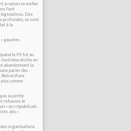
nt à raison se méfier
ns l’ont
législatives. Des
is profondes, se sont
at à la
s « gauches
quand le PS fut au
e l’extrême droite en
 en abandonnant la
 Sans parler des
libéral d’une
t plus comme
pas la petite
et refusons le
un « arc républicain
ste, des «
t des organisations