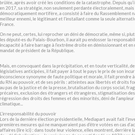
brûlée, après avoir créé les conditions de la catastrophe. Depuis qu’il
en 2017, sa stratégie, non seulement perdante électoralement, mais
démocratiquement mortifère, a consisté à faire du Rassemblement n
meilleur ennemi, le légitimant et l’installant comme la seule alternati
France.
On ne peut, certes, lui reprocher un déni de démocratie, même si, plu
les député·es du Palais-Bourbon, il aurait pu endosser la responsabil
incapacité à faire barrage à l’extrême droite en démissionnant et en
mandat de président de la République.
Mais, en convoquant dans la précipitation, et en toute verticalité, de
législatives anticipées, il fait payer à tout le pays le prix de son incur
inconscience synonyme de faute politique et morale, il fait prendre à
du RN au pouvoir, et de ses périls : atteintes aux libertés et droits 
au pas de la justice et de la presse, brutalisation du corps social, frag
précaires, exclusion des étrangers et étrangères, stigmatisation de
régression des droits des femmes et des minorités, déni de l’ampleu
climatique...
L’irresponsabilité du pouvoir
Lors de la dernière élection présidentielle, Mediapart avait fait l’inv
premières mesures qui ne manqueraient pas d’être votées en cas d’a
affaires (lire ici) : dans toute leur violence, elles montrent, derrière 