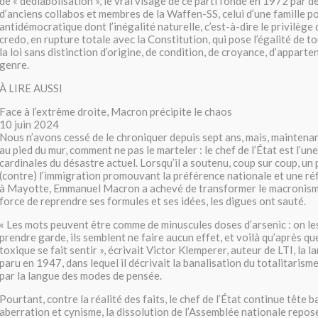
de « dédiabolisation », le vrai visage de ce parti fondé en 1972 par d
d’anciens collabos et membres de la Waffen-SS, celui d’une famille po
antidémocratique dont l’inégalité naturelle, c’est-à-dire le privilège 
credo, en rupture totale avec la Constitution, qui pose l’égalité de t
la loi sans distinction d’origine, de condition, de croyance, d’appart
genre.
À LIRE AUSSI
Face à l’extrême droite, Macron précipite le chaos
10 juin 2024
Nous n’avons cessé de le chroniquer depuis sept ans, mais, mainten
au pied du mur, comment ne pas le marteler : le chef de l’État est l’u
cardinales du désastre actuel. Lorsqu’il a soutenu, coup sur coup, un p
(contre) l’immigration promouvant la préférence nationale et une ré
à Mayotte, Emmanuel Macron a achevé de transformer le macronisme
force de reprendre ses formules et ses idées, les digues ont sauté.
« Les mots peuvent être comme de minuscules doses d’arsenic : on le
prendre garde, ils semblent ne faire aucun effet, et voilà qu’après qu
toxique se fait sentir », écrivait Victor Klemperer, auteur de LTI, la l
paru en 1947, dans lequel il décrivait la banalisation du totalitarism
par la langue des modes de pensée.
Pourtant, contre la réalité des faits, le chef de l’État continue tête b
aberration et cynisme, la dissolution de l’Assemblée nationale repose 