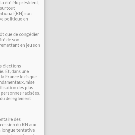
 a été élu président,
 surtout
ational (RN) son
ve politique en
tôt que de congédier
ité de son
 remettant en jeu son
s élections
ie. Et, dans une
 la France le risque
fondamentaux, mise
ilisation des plus
s personnes racisées,
r du dérèglement
entaire des
ccession du RN aux
la longue tentative