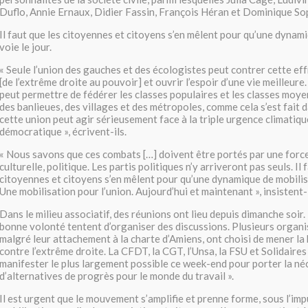
Duflo, Annie Ernaux, Didier Fassin, François Héran et Dominique So
Il faut que les citoyennes et citoyens s’en mêlent pour qu’une dynam
voie le jour.
« Seule l’union des gauches et des écologistes peut contrer cette ef
[de l’extrême droite au pouvoir] et ouvrir l’espoir d’une vie meilleure
peut permettre de fédérer les classes populaires et les classes moy
des banlieues, des villages et des métropoles, comme cela s’est fait d
cette union peut agir sérieusement face à la triple urgence climatique
démocratique », écrivent-ils.
« Nous savons que ces combats […] doivent être portés par une force 
culturelle, politique. Les partis politiques n’y arriveront pas seuls. Il 
citoyennes et citoyens s’en mêlent pour qu’une dynamique de mobilisa
Une mobilisation pour l’union. Aujourd’hui et maintenant », insistent-i
Dans le milieu associatif, des réunions ont lieu depuis dimanche soir
bonne volonté tentent d’organiser des discussions. Plusieurs organi
malgré leur attachement à la charte d’Amiens, ont choisi de mener la 
contre l’extrême droite. La CFDT, la CGT, l’Unsa, la FSU et Solidaires
manifester le plus largement possible ce week-end pour porter la né
d’alternatives de progrès pour le monde du travail ».
Il est urgent que le mouvement s’amplifie et prenne forme, sous l’imp