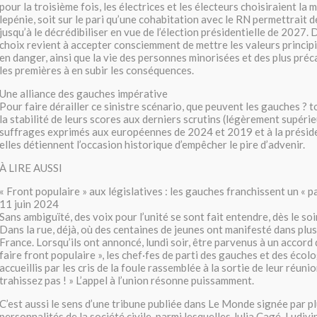
pour la troisième fois, les électrices et les électeurs choisiraient la 
lepénie, soit sur le pari qu’une cohabitation avec le RN permettrait d
jusqu’à le décrédibiliser en vue de l’élection présidentielle de 2027. 
choix revient à accepter consciemment de mettre les valeurs principi
en danger, ainsi que la vie des personnes minorisées et des plus préca
les premières à en subir les conséquences.
Une alliance des gauches impérative
Pour faire dérailler ce sinistre scénario, que peuvent les gauches ? 
la stabilité de leurs scores aux derniers scrutins (légèrement supéri
suffrages exprimés aux européennes de 2024 et 2019 et à la préside
elles détiennent l’occasion historique d’empêcher le pire d’advenir.
À LIRE AUSSI
« Front populaire » aux législatives : les gauches franchissent un « pa
11 juin 2024
Sans ambiguïté, des voix pour l’unité se sont fait entendre, dès le soi
Dans la rue, déjà, où des centaines de jeunes ont manifesté dans plus
France. Lorsqu’ils ont annoncé, lundi soir, être parvenus à un accord 
faire front populaire », les chef·fes de parti des gauches et des écol
accueillis par les cris de la foule rassemblée à la sortie de leur réuni
trahissez pas ! » L’appel à l’union résonne puissamment.
C’est aussi le sens d’une tribune publiée dans Le Monde signée par p
personnalités de la société civile, parmi lesquelles Julia Cagé, Ludiv