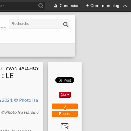
Connexion
+
Créer mon blog
ITE
par
YVAN BALCHOY
: LE
0
. © Photo Isa Harsin /
Repost