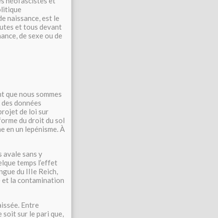
es néofascistes et
litique
de naissance, est le
outes et tous devant
enance, de sexe ou de
ant que nous sommes
ne des données
rojet de loi sur
forme du droit du sol
 en un lepénisme. À
s avale sans y
elque temps l’effet
angue du IIIe Reich,
e et la contamination
aissée. Entre
soit sur le pari que,