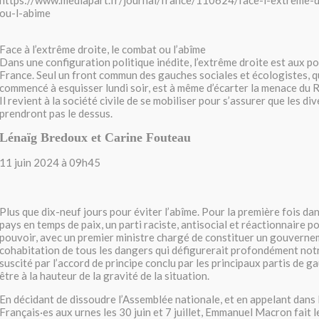
https://www.mediapart.fr/journal/france/110624/face-l-extreme-d
ou-l-abime
Face à l’extrême droite, le combat ou l’abîme
Dans une configuration politique inédite, l’extrême droite est aux p
France. Seul un front commun des gauches sociales et écologistes, qu
commencé à esquisser lundi soir, est à même d’écarter la menace du R
Il revient à la société civile de se mobiliser pour s’assurer que les d
prendront pas le dessus.
Lénaïg Bredoux et Carine Fouteau
11 juin 2024 à 09h45
Plus que dix-neuf jours pour éviter l’abîme. Pour la première fois dan
pays en temps de paix, un parti raciste, antisocial et réactionnaire p
pouvoir, avec un premier ministre chargé de constituer un gouverne
cohabitation de tous les dangers qui défigurerait profondément notr
suscité par l’accord de principe conclu par les principaux partis de ga
être à la hauteur de la gravité de la situation.
En décidant de dissoudre l’Assemblée nationale, et en appelant dans l
Français·es aux urnes les 30 juin et 7 juillet, Emmanuel Macron fait l