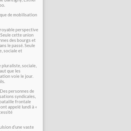
po.
ique de mobilisation
froyable perspective
. Seule cette union
ennes des bourgs et
ans le passé. Seule
, sociale et
pluraliste, sociale,
faut que les
tion voie le jour.
ls.
. Des personnes de
sations syndicales,
bataille frontale
 ont appelé lundi à «
cessité
ulsion d’une vaste