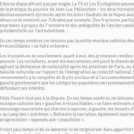
Elles ne disparaîtront pas par magie. Le PS et Les Écologistes peuve
de la pratique du pouvoir de Jean-Luc Mélenchon – les deux formatio
douloureusement éprouvée après les bons résultats de la Nupes aux 
désaccords existent, sur l’Ukraine par exemple. Des fractures, parfo
exprimées à propos du 7 octobre et des ambiguïtés de l’ancien candid
présidentielle sur l’antisémitisme.
En ces temps sombres, ne laissons pas la petite musique vallsiste de
irréconciliables » se faire entendre.
Les Insoumis·es se souviennent, quant à eux, des promesses reniées 
pouvoir. Les socialistes, avant les macronistes, ont pavé le chemin d
agitant la déchéance de nationalité après les attentats de Paris, ou
bataille culturelle sur l’apport de l’immigration au collectif national.
renoncements à la conquête de droits sociaux et à l’accommodement 
gauche gestionnaire que les catégories populaires ne reconnaissen
défendant ses intérêts.
Mais l’heure n’est pas à la dispute. En ces temps sombres, ne laissons 
musique vallsiste des « gauches irréconciliables » se faire entendre, 
mensonge macroniste qui cherche à opposer, à gauche, les tenants d’
» au camp des « extrêmes ». Réfutons la narration, également macroni
progressistes » opposés aux « populistes ».
Il n’est plus temps ni de se lamenter ni de tergiverser. Sans appel for