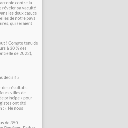
macronie contre la
e révéler sa vacuité
Dans les deux cas, ce
elles de notre pays
ires, qui seraient
tout ! Compte tenu de
eurs à 30 % des
ntielle de 2022),
s décisif »
r des résultats.
ieurs villes de
de principe « pour
ogistes ont été
on : « Ne nous
lus de 350
ine Bantigny, Esther