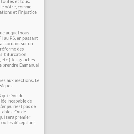
 toutes et tous.
 le nôtre, comme
tions et l’injustice
que auquel nous
FI au PS, en passant
’accordant sur un
 réforme des
s, bifurcation
 etc.), les gauches
 de prendre Emmanuel
ies aux élections. Le
siques.
 qui rêve de
élée incapable de
L’enjeu n’est pas de
ntables. Ou de
qui sera premier
s ou les déceptions