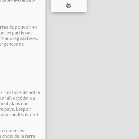
roite-le-combat-
ortes du pouvoir en
e les partis ont
N aux législatives.
ivergences ne
s l’histoire de notre
ourrait accéder au
ment, dans une
e pays. L’espoir
uche lundi soir doit
a foulée les
e choix de la terre