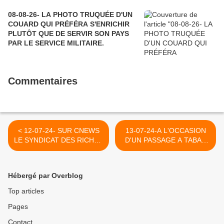
08-08-26- LA PHOTO TRUQUÉE D'UN
COUARD QUI PRÉFÉRA S'ENRICHIR
PLUTÔT QUE DE SERVIR SON PAYS
PAR LE SERVICE MILITAIRE.
Commentaires
< 12-07-24- SUR CNEWS
13-07-24-A L'OCCASION
LE SYNDICAT DES RICHES
D'UN PASSAGE A TABAC
BOURGEOIS OSE
MEURTRIER ET POLICIER
S'IDENTIFIER A UN
A ANTWERPEN, BART DE
PEUPLE QU'IL FOULE AUX
WEVER CONFIRME UNE
Hébergé par Overblog
PIEDS JOUR APRES JOUR
FOIS DE PLUS SES
CONVICTIONS
Top articles
D'EXTREME DROITE
Pages
(2013) >
Contact