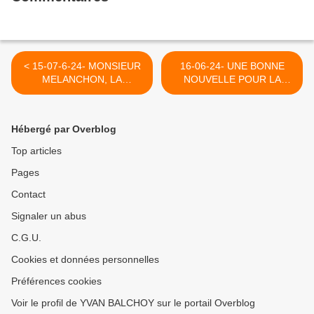
< 15-07-6-24- MONSIEUR
16-06-24- UNE BONNE
MELANCHON, LA
NOUVELLE POUR LA
RANCUNE INJUSTIFIEE
BELGIQUE (2007) >
EN POLITIQUE EST
MAUVAISE CONSEILLERE.
Hébergé par Overblog
NE GÂTEZ PAS LA JOIE ET
LES ESPOIRS DU PEUPLE
Top articles
DE GAUCHE.
Pages
Contact
Signaler un abus
C.G.U.
Cookies et données personnelles
Préférences cookies
Voir le profil de YVAN BALCHOY sur le portail Overblog