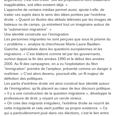
inapplicables, soit elles existent déjà. »
L’approche de certains médias permet aussi, ajoute-t-elle, de
traiter ces sujets dans le sens des idées portées par l’extrême
droite. « Quand on illustre des débats télévisés par les images de
bateaux ou de camps, ça entretient tout un imaginaire autour de
la “submersion migratoire”. »
Une identité construite sur l’immigration
Les personnes migrantes ne sont perçues que sous le prisme du
« problème », analyse la chercheuse Marie-Laure Basilien-
Gainche, spécialisée dans les questions européennes et les
migrations. « C’est élaboré comme tel par les gouvernants,
surtout depuis la fin des années 1990 et le début des années
2000. Au fil des campagnes, on a vu l’exploitation du filon
“immigration” prendre de l’ampleur, présenté comme un danger à
maîtriser. » C’est alors devenu, poursuit-elle, un fil majeur de
définition des politiques.
Les partis d’extrême droite ont ainsi construit leur identité autour
de l’immigration, qu’ils placent au cœur de leur discours politique.
« Il y a une construction de la question migratoire », développe la
professeure de droit, y voyant un cercle vicieux.
« On crée des migrants irréguliers, l’extrême droite se nourrit de
cette irrégularité et cela vient justifier sa propre existence. » Ce
qui a particulièrement joué dans ces élections, c’est le lien entre