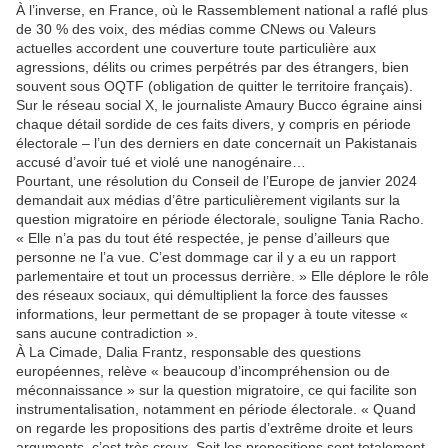
À l’inverse, en France, où le Rassemblement national a raflé plus
de 30 % des voix, des médias comme CNews ou Valeurs
actuelles accordent une couverture toute particulière aux
agressions, délits ou crimes perpétrés par des étrangers, bien
souvent sous OQTF (obligation de quitter le territoire français).
Sur le réseau social X, le journaliste Amaury Bucco égraine ainsi
chaque détail sordide de ces faits divers, y compris en période
électorale – l’un des derniers en date concernait un Pakistanais
accusé d’avoir tué et violé une nanogénaire…
Pourtant, une résolution du Conseil de l’Europe de janvier 2024
demandait aux médias d’être particulièrement vigilants sur la
question migratoire en période électorale, souligne Tania Racho.
« Elle n’a pas du tout été respectée, je pense d’ailleurs que
personne ne l’a vue. C’est dommage car il y a eu un rapport
parlementaire et tout un processus derrière. » Elle déplore le rôle
des réseaux sociaux, qui démultiplient la force des fausses
informations, leur permettant de se propager à toute vitesse «
sans aucune contradiction ».
À La Cimade, Dalia Frantz, responsable des questions
européennes, relève « beaucoup d’incompréhension ou de
méconnaissance » sur la question migratoire, ce qui facilite son
instrumentalisation, notamment en période électorale. « Quand
on regarde les propositions des partis d’extrême droite et leurs
arguments, c’est très creux. Soit les propositions sont totalement