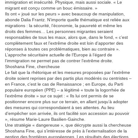
immigration et insécurité. Physique, mais aussi sociale. « Le
migrant est conçu comme un bouc émissaire. »
Ils ont « joué sur les peurs » avec beaucoup de manipulation,
abonde Dalia Frantz. N’importe quelle thématique est reliée aux
migrations : la sécurité, l’économie, la pauvreté et même les
droits des femmes… Les personnes migrantes seraient
responsables de tous les maux, alors que, dans le fond, « c’est
complètement faux et l’extrême droite est loin d’apporter des
réponses à toutes ces problématiques, bien au contraire ».
L’approche sécuritaire actuelle de l’Europe à l’égard de
l’immigration ne permet pas de contrer l’extrême droite.
Shoshana Fine, chercheuse
Le fait que la rhétorique et les mesures proposées par l’extrême
droite soient reprises par des partis plus modérés ou centristes –
en France, c’est le cas de Renaissance ; en Europe, du Parti
populaire européen (PPE) – a légitimé « toute la logorrhée de
l’extrême droite » sur ce sujet : « Ils lui ont permis de se
positionner encore plus sur ce terrain, en allant jusqu’à adopter
des mesures qui correspondaient à ses attentes. Au lieu
d’empêcher son arrivée, ils ont facilité son accession au pouvoir
», résume Marie-Laure Basilien-Gainche.
Une stratégie « dangereuse », que décrypte aussi la chercheuse
Shoshana Fine, qui s’intéresse de près à l’externalisation de la
gestion des frontières européennes. Les résultats des élections