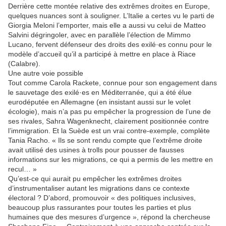
Derrière cette montée relative des extrêmes droites en Europe,
quelques nuances sont à souligner. L’Italie a certes vu le parti de
Giorgia Meloni l’emporter, mais elle a aussi vu celui de Matteo
Salvini dégringoler, avec en parallèle l’élection de Mimmo
Lucano, fervent défenseur des droits des exilé·es connu pour le
modèle d’accueil qu’il a participé à mettre en place à Riace
(Calabre).
Une autre voie possible
Tout comme Carola Rackete, connue pour son engagement dans
le sauvetage des exilé·es en Méditerranée, qui a été élue
eurodéputée en Allemagne (en insistant aussi sur le volet
écologie), mais n’a pas pu empêcher la progression de l’une de
ses rivales, Sahra Wagenknecht, clairement positionnée contre
l’immigration. Et la Suède est un vrai contre-exemple, complète
Tania Racho. « Ils se sont rendu compte que l’extrême droite
avait utilisé des usines à trolls pour pousser de fausses
informations sur les migrations, ce qui a permis de les mettre en
recul… »
Qu’est-ce qui aurait pu empêcher les extrêmes droites
d’instrumentaliser autant les migrations dans ce contexte
électoral ? D’abord, promouvoir « des politiques inclusives,
beaucoup plus rassurantes pour toutes les parties et plus
humaines que des mesures d’urgence », répond la chercheuse