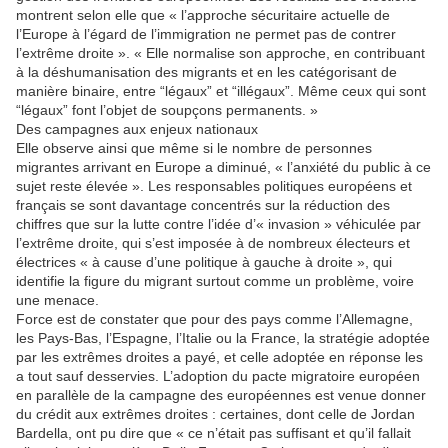
montrent selon elle que « l’approche sécuritaire actuelle de
l’Europe à l’égard de l’immigration ne permet pas de contrer
l’extrême droite ». « Elle normalise son approche, en contribuant
à la déshumanisation des migrants et en les catégorisant de
manière binaire, entre “légaux” et “illégaux”. Même ceux qui sont
“légaux” font l’objet de soupçons permanents. »
Des campagnes aux enjeux nationaux
Elle observe ainsi que même si le nombre de personnes
migrantes arrivant en Europe a diminué, « l’anxiété du public à ce
sujet reste élevée ». Les responsables politiques européens et
français se sont davantage concentrés sur la réduction des
chiffres que sur la lutte contre l’idée d’« invasion » véhiculée par
l’extrême droite, qui s’est imposée à de nombreux électeurs et
électrices « à cause d’une politique à gauche à droite », qui
identifie la figure du migrant surtout comme un problème, voire
une menace.
Force est de constater que pour des pays comme l’Allemagne,
les Pays-Bas, l’Espagne, l’Italie ou la France, la stratégie adoptée
par les extrêmes droites a payé, et celle adoptée en réponse les
a tout sauf desservies. L’adoption du pacte migratoire européen
en parallèle de la campagne des européennes est venue donner
du crédit aux extrêmes droites : certaines, dont celle de Jordan
Bardella, ont pu dire que « ce n’était pas suffisant et qu’il fallait