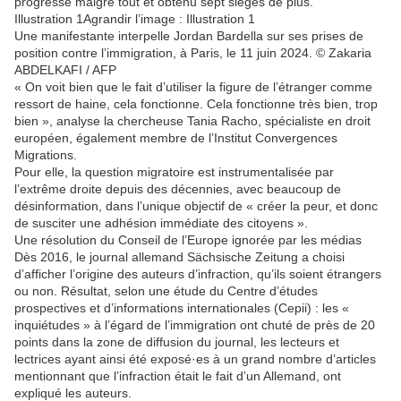
progressé malgré tout et obtenu sept sièges de plus.
Illustration 1Agrandir l’image : Illustration 1
Une manifestante interpelle Jordan Bardella sur ses prises de
position contre l’immigration, à Paris, le 11 juin 2024. © Zakaria
ABDELKAFI / AFP
« On voit bien que le fait d’utiliser la figure de l’étranger comme
ressort de haine, cela fonctionne. Cela fonctionne très bien, trop
bien », analyse la chercheuse Tania Racho, spécialiste en droit
européen, également membre de l’Institut Convergences
Migrations.
Pour elle, la question migratoire est instrumentalisée par
l’extrême droite depuis des décennies, avec beaucoup de
désinformation, dans l’unique objectif de « créer la peur, et donc
de susciter une adhésion immédiate des citoyens ».
Une résolution du Conseil de l’Europe ignorée par les médias
Dès 2016, le journal allemand Sächsische Zeitung a choisi
d’afficher l’origine des auteurs d’infraction, qu’ils soient étrangers
ou non. Résultat, selon une étude du Centre d’études
prospectives et d’informations internationales (Cepii) : les «
inquiétudes » à l’égard de l’immigration ont chuté de près de 20
points dans la zone de diffusion du journal, les lecteurs et
lectrices ayant ainsi été exposé·es à un grand nombre d’articles
mentionnant que l’infraction était le fait d’un Allemand, ont
expliqué les auteurs.