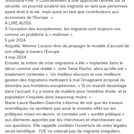
Shoshana Fine. « Contrairement à une approche centrée sur la
sécurité, on pourrait soutenir les migrants en tant que personnes
ayant droit à la vie, mais aussi en tant que contributeurs aux
économies de l’Europe. »
À LIRE AUSSI
À l’occasion des européennes, les migrants sont toujours vus
comme un problème à « maîtriser »
5 juin 2024
Acquitté, Mimmo Lucano rêve de propager le modèle d’accueil de
son village à travers l’Europe
4 mai 2024
Ensuite, la notion de crise migratoire a été « implantée dans le
décor comme une réalité », note Tania Racho, alors qu’elle est «
totalement contestée ». Un meilleur discours et une meilleure
gestion des migrations mettraient à mal l’imaginaire proposé du
désordre aux frontières européennes. « Si on investit davantage
dans l’accueil, il y a moins de matière pour l’extrême droite, et la
population s’inquiète donc beaucoup moins. »
Marie-Laure Basilien-Gainche s’étonne de voir que les travaux
scientifiques ne semblent pas avoir le moindre effet sur les
politiques mises en œuvre, et constate une « surdité politique »
aux éléments apportés par les chercheurs et chercheuses sur
ces questions. Elle rappelle combien l’ouverture de voies légales
serait bénéfique : l’UE ne créerait pas de migrants irréguliers,