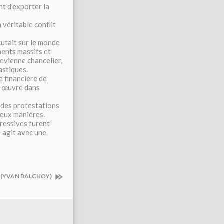
nt d’exporter la
 véritable conflit
rcutait sur le monde
ments massifs et
devienne chancelier,
stiques.
te financière de
n œuvre dans
t des protestations
 deux manières.
ressives furent
e agit avec une
E (YVAN BALCHOY)