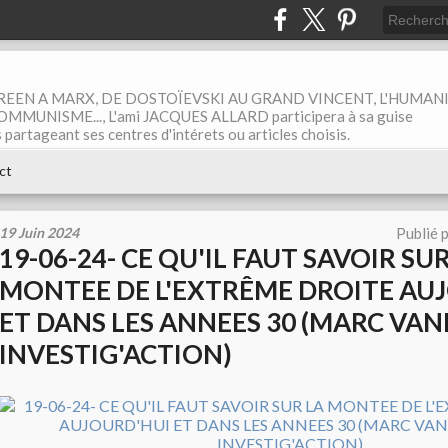
EEN A MARX, DE DOSTOÏEVSKI AU GRAND VINCENT, L'HUMAN
MUNISME..., L'ami JACQUES ALLARD participera à sa guise
rtageant ses centres d'intérets ou articles choisis.
ct
19 Juin 2024
Publié 
19-06-24- CE QU'IL FAUT SAVOIR SU
MONTEE DE L'EXTRÊME DROITE AU
ET DANS LES ANNEES 30 (MARC VAN
INVESTIG'ACTION)