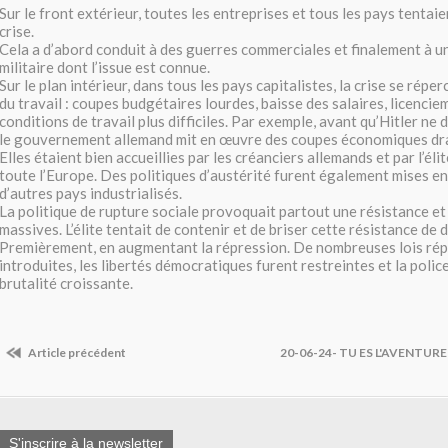
Sur le front extérieur, toutes les entreprises et tous les pays tentaie
crise.
Cela a d’abord conduit à des guerres commerciales et finalement à un
militaire dont l’issue est connue.
Sur le plan intérieur, dans tous les pays capitalistes, la crise se répe
du travail : coupes budgétaires lourdes, baisse des salaires, licencie
conditions de travail plus difficiles. Par exemple, avant qu’Hitler ne 
le gouvernement allemand mit en œuvre des coupes économiques dra
Elles étaient bien accueillies par les créanciers allemands et par l’éli
toute l’Europe. Des politiques d’austérité furent également mises e
d’autres pays industrialisés.
La politique de rupture sociale provoquait partout une résistance e
massives. L’élite tentait de contenir et de briser cette résistance de
Premièrement, en augmentant la répression. De nombreuses lois rép
introduites, les libertés démocratiques furent restreintes et la polic
brutalité croissante.
Article précédent
20-06-24- TU ES L'AVENTUR
S'inscrire à la newsletter