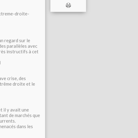
xtreme-droite-
n regard sur le
des parallèles avec
s instructifs à cet
l
ve crise, des
xtrême droite et le
 il y avait une
utant de marchés que
urrents.
 menacés dans les