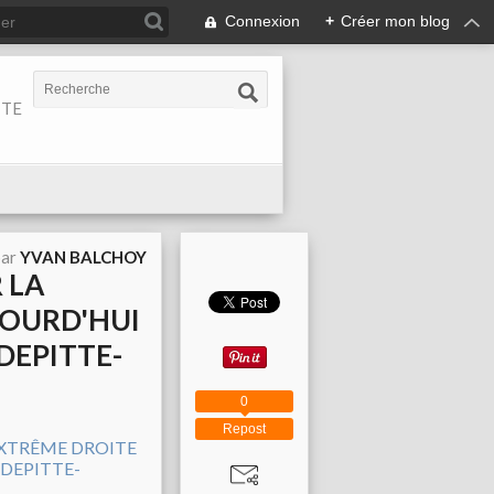
Connexion
+
Créer mon blog
ITE
par
YVAN BALCHOY
R LA
JOURD'HUI
DEPITTE-
0
Repost