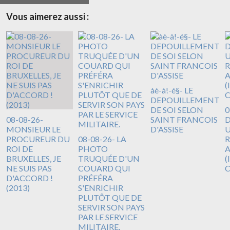
Vous aimerez aussi :
àè-à!-é§- LE
DEPOUILLEMENT
DE SOI SELON
0
08-08-26-
SAINT FRANCOIS
D
MONSIEUR LE
D'ASSISE
U
PROCUREUR DU
08-08-26- LA
R
ROI DE
PHOTO
A
BRUXELLES, JE
TRUQUÉE D'UN
(
NE SUIS PAS
COUARD QUI
D'ACCORD !
PRÉFÉRA
(2013)
S'ENRICHIR
PLUTÔT QUE DE
SERVIR SON PAYS
PAR LE SERVICE
MILITAIRE.