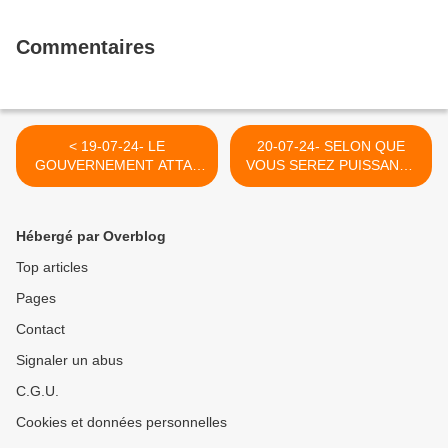
Commentaires
< 19-07-24- LE
20-07-24- SELON QUE
GOUVERNEMENT ATTAL
VOUS SEREZ PUISSANTS
RESPECTE-T-IL LA
OU MISERABLES ... (2007)
SACREE SEPARATION
>
DES POUVOIRS (ILYES
Hébergé par Overblog
RAMDANI-MEDIAPART)
Top articles
Pages
Contact
Signaler un abus
C.G.U.
Cookies et données personnelles